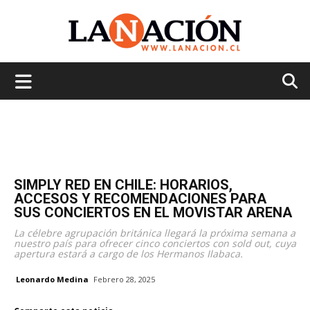
La
Nación
SIMPLY RED EN CHILE: HORARIOS,
ACCESOS Y RECOMENDACIONES PARA
SUS CONCIERTOS EN EL MOVISTAR ARENA
La célebre agrupación británica llegará la próxima semana a
nuestro país para ofrecer cinco conciertos con sold out, cuya
apertura estará a cargo de los Hermanos Ilabaca.
Leonardo Medina
Febrero 28, 2025