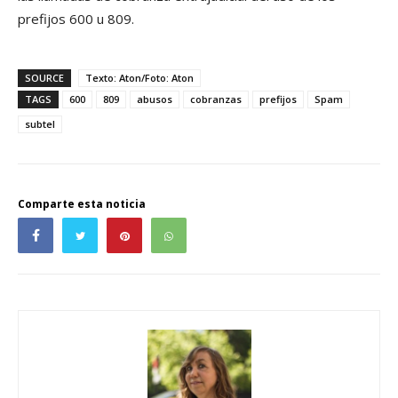
prefijos 600 u 809.
SOURCE
Texto: Aton/Foto: Aton
TAGS
600
809
abusos
cobranzas
prefijos
Spam
subtel
Comparte esta noticia