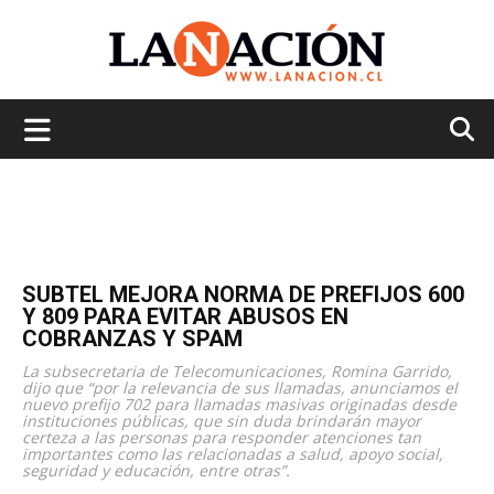
La
Nación
SUBTEL MEJORA NORMA DE PREFIJOS 600
Y 809 PARA EVITAR ABUSOS EN
COBRANZAS Y SPAM
La subsecretaria de Telecomunicaciones, Romina Garrido,
dijo que “por la relevancia de sus llamadas, anunciamos el
nuevo prefijo 702 para llamadas masivas originadas desde
instituciones públicas, que sin duda brindarán mayor
certeza a las personas para responder atenciones tan
importantes como las relacionadas a salud, apoyo social,
seguridad y educación, entre otras”.