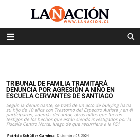
La
Nación
TRIBUNAL DE FAMILIA TRAMITARÁ
DENUNCIA POR AGRESIÓN A NIÑO EN
ESCUELA CERVANTES DE SANTIAGO
Según la denunciante, se trató de un acto de bullying hacia
su hijo de 10 años con Trastorno del Espectro Autista y en él
participaron, además del autor, otros niños que fueron
testigos de los hechos que están siendo investigados por la
Fiscalía Centro Norte, luego de que recurriera a la PDI.
Patricia Schüller Gamboa
Diciembre 05, 2024