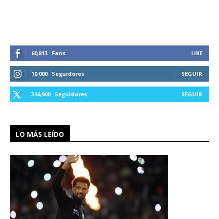
60,813
Fans
LIKE
10,000
Seguidores
SEGUIR
346,900
Seguidores
SEGUIR
LO MÁS LEÍDO