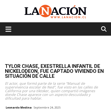
La
Nación
TYLOR CHASE, EXESTRELLA INFANTIL DE
NICKELODEON, FUE CAPTADO VIVIENDO EN
SITUACIÓN DE CALLE
El actor, que formó parte de la serie “Manual de
supervivencia escolar de Ned”, fue visto en las calles de
California por una tiktoker, quien compartió imágenes
donde Chase aparece con un aspecto descuidado y
dificultad para hablar.
Leonardo Medina
Septiembre 24, 2025