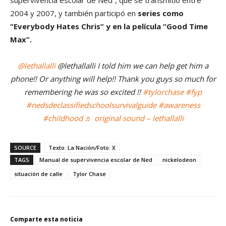
2004 y 2007, y también participó en
series como
“Everybody Hates Chris” y en la película “Good Time
Max”.
@lethallalli
@lethallalli I told him we can help get him a
phone!! Or anything will help!! Thank you guys so much for
remembering he was so excited !!
#tylorchase
#fyp
#nedsdeclassifiedschoolsurvivalguide
#awareness
#childhood
♬ original sound – lethallalli
SOURCE
Texto: La Nación/Foto: X
TAGS
Manual de supervivencia escolar de Ned
nickelodeon
situación de calle
Tylor Chase
Comparte esta noticia