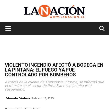
La
Nación
VIOLENTO INCENDIO AFECTÓ A BODEGA EN
LA PINTANA: EL FUEGO YA FUE
CONTROLADO POR BOMBEROS
A través de la cuenta de Transporte Informa, se informó que
el tránsito en el sector de Rosa Ester con Juanita está
suspendido.
Eduardo Córdova
Febrero 13, 2025