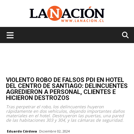
La
Nación
VIOLENTO ROBO DE FALSOS PDI EN HOTEL
DEL CENTRO DE SANTIAGO: DELINCUENTES
AGREDIERON A PERSONAL, CLIENTES E
HICIERON DESTROZOS
Tras perpetrar el robo, los delincuentes huyeron
rápidamente en dos vehículos, dejando importantes daños
materiales en el hotel. Destruyeron las puertas, una pared
de las habitaciones 303 y 304, y las cámaras de seguridad.
Eduardo Córdova
Diciembre 02, 2024