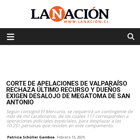
La
Nación
CORTE DE APELACIONES DE VALPARAÍSO
RECHAZA ÚLTIMO RECURSO Y DUEÑOS
EXIGEN DESALOJO DE MEGATOMA DE SAN
ANTONIO
Según consignó El Mercurio, se requerirá un contingente de
más de mil carabineros, de los cuales 117 corresponden a
operaciones policiales especiales, para desplazar a las
10.251 personas que residen en este campamento.
Patricia Schüller Gamboa
Febrero 13, 2025