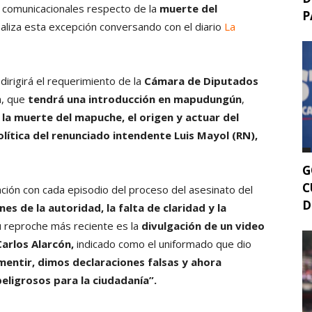
as comunicacionales respecto de la
muerte del
P
ealiza esta excepción conversando con el diario
La
dirigirá el requerimiento de la
Cámara de Diputados
a, que
tendrá una introducción en mapudungún
,
la muerte del mapuche, el origen y actuar del
lítica del renunciado intendente Luis Mayol (RN),
G
C
ación con cada episodio del proceso del asesinato del
D
es de la autoridad, la falta de claridad y la
u reproche más reciente es la
divulgación de un video
Carlos Alarcón,
indicado como el uniformado que dio
entir, dimos declaraciones falsas y ahora
eligrosos para la ciudadanía”.