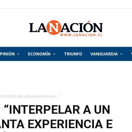
PINIÓN
ECONOMÍA
TRIUNFO
VANGUARDIA
La
Nación
n ministro de tanta experiencia e i..."
 “INTERPELAR A UN
ANTA EXPERIENCIA E