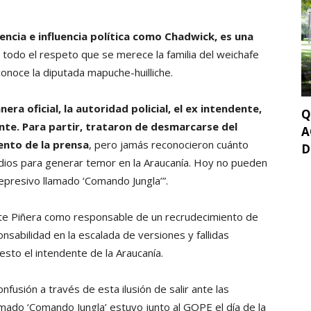
encia e influencia política como Chadwick, es una
todo el respeto que se merece la familia del weichafe
conoce la diputada mapuche-huilliche.
ra oficial, la autoridad policial, el ex intendente,
Q
dente. Para partir, trataron de desmarcarse del
A
ento de la prensa
, pero jamás reconocieron cuánto
D
ios para generar temor en la Araucanía. Hoy no pueden
represivo llamado ‘Comando Jungla’”.
dente Piñera como responsable de un recrudecimiento de
onsabilidad en la escalada de versiones y fallidas
esto el intendente de la Araucanía.
fusión a través de esta ilusión de salir ante las
mado ‘Comando Jungla’ estuvo junto al GOPE el día de la