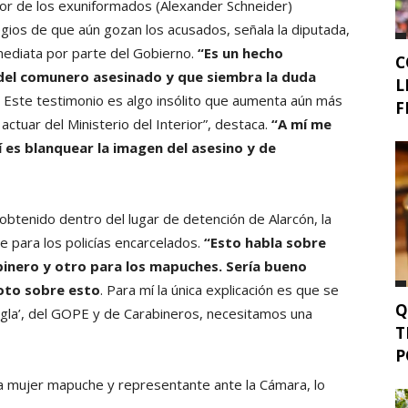
or de los exuniformados (Alexander Schneider)
egios de que aún gozan los acusados, señala la diputada,
mediata por parte del Gobierno.
“Es un hecho
C
del comunero asesinado y que siembra la duda
L
Este testimonio es algo insólito que aumenta aún más
F
ctuar del Ministerio del Interior”, destaca.
“A mí me
 es blanquear la imagen del asesino y de
o obtenido dentro del lugar de detención de Alarcón, la
e para los policías encarcelados.
“Esto habla sobre
abinero y otro para los mapuches. Sería bueno
oto sobre esto
. Para mí la única explicación es que se
Q
ngla’, del GOPE y de Carabineros, necesitamos una
T
P
na mujer mapuche y representante ante la Cámara, lo