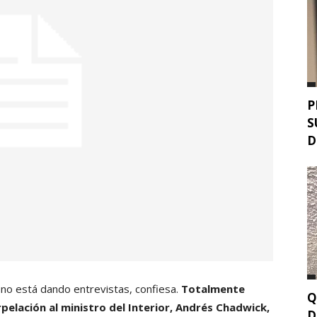
P
S
D
 no está dando entrevistas, confiesa.
Totalmente
Q
pelación al ministro del Interior, Andrés Chadwick,
D