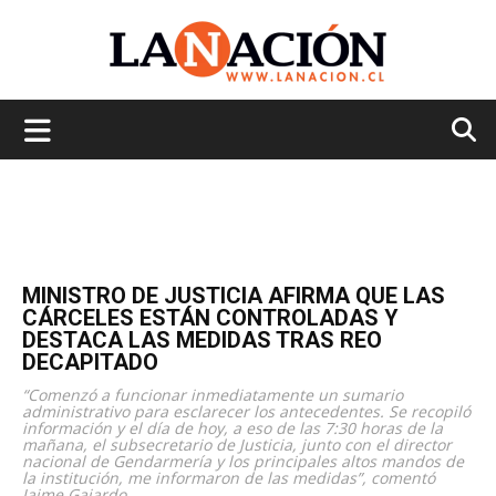
La
Nación
MINISTRO DE JUSTICIA AFIRMA QUE LAS
CÁRCELES ESTÁN CONTROLADAS Y
DESTACA LAS MEDIDAS TRAS REO
DECAPITADO
“Comenzó a funcionar inmediatamente un sumario
administrativo para esclarecer los antecedentes. Se recopiló
información y el día de hoy, a eso de las 7:30 horas de la
mañana, el subsecretario de Justicia, junto con el director
nacional de Gendarmería y los principales altos mandos de
la institución, me informaron de las medidas”, comentó
Jaime Gajardo.