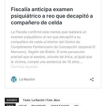
SOURCE
Texto: La Nación / Foto: Aton
TAGS
cárcel
decapitado
Jaime Gajardo
reo