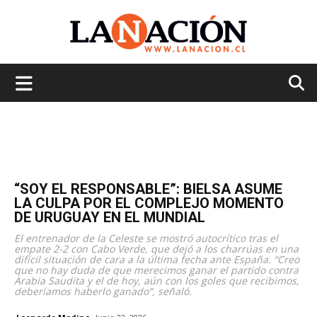
La
Nación
“SOY EL RESPONSABLE”: BIELSA ASUME
LA CULPA POR EL COMPLEJO MOMENTO
DE URUGUAY EN EL MUNDIAL
El entrenador de la Celeste se mostró autocrítico tras el
empate 2-2 con Cabo Verde, que dejó a los charrúas en una
difícil situación de cara a la última fecha ante España. “Creo
que no hay duda de que merecimos ganar el partido contra
Arabia Saudita y el de hoy, aún con los goles que recibimos,
deberíamos haberlo ganado”, señaló.