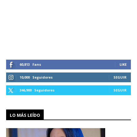
60,813
Fans
LIKE
10,000
Seguidores
SEGUIR
346,900
Seguidores
SEGUIR
LO MÁS LEÍDO