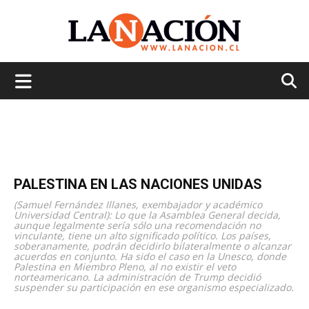
La
Nación
PALESTINA EN LAS NACIONES UNIDAS
(Samuel Fernández Illanes, exembajador y académico
Universidad Central): Lo que la Asamblea General decida,
aunque legalmente sería sólo una recomendación no
vinculante, tiene un alto significado político. Los países,
soberanamente, podrán decidirlo bilateralmente o alcanzar
acuerdos en conjunto. Ha sido el caso en la Unesco, donde
Palestina en Miembro Pleno, al no existir el veto
norteamericano. La administración de Trump decidió
suspender su participación en ese organismo especializado.