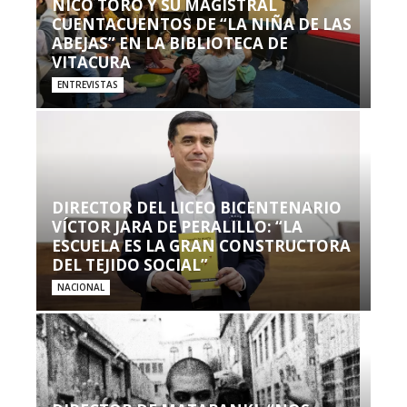
NICO TORO Y SU MAGISTRAL
CUENTACUENTOS DE “LA NIÑA DE LAS
ABEJAS” EN LA BIBLIOTECA DE
VITACURA
ENTREVISTAS
DIRECTOR DEL LICEO BICENTENARIO
VÍCTOR JARA DE PERALILLO: “LA
ESCUELA ES LA GRAN CONSTRUCTORA
DEL TEJIDO SOCIAL”
NACIONAL