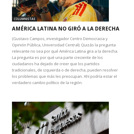
COLUMNISTAS
AMÉRICA LATINA NO GIRÓ A LA DERECHA
(Gustavo Campos, investigador Centro Democracia y
Opinión Pública, Universidad Central): Quizás la pregunta
relevante no sea por qué América Latina gira a la derecha.
La pregunta es por qué una parte creciente de los
ciudadanos ha dejado de creer que los partidos
tradicionales, de izquierda o de derecha, pueden resolver
los problemas que más les preocupan. Ahí podría estar el
verdadero cambio político de la región.