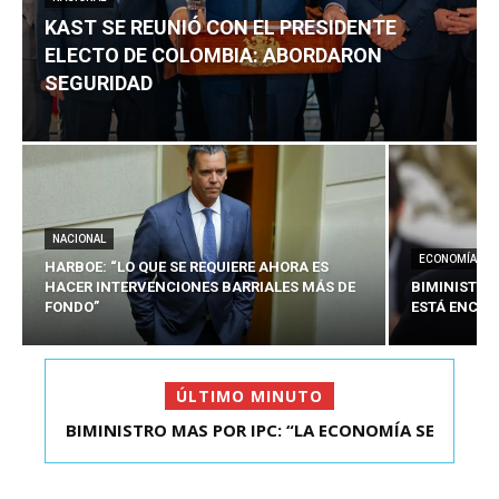
KAST SE REUNIÓ CON EL PRESIDENTE
ELECTO DE COLOMBIA: ABORDARON
SEGURIDAD
NACIONAL
ECONOMÍA
HARBOE: “LO QUE SE REQUIERE AHORA ES
HACER INTERVENCIONES BARRIALES MÁS DE
BIMINISTRO
FONDO”
ESTÁ ENCAU
ÚLTIMO MINUTO
BIMINISTRO MAS POR IPC: “LA ECONOMÍA SE
KAST SE REUNIÓ CON EL PRESIDENTE ELECTO DE
ESTÁ ENC...
COLOMBIA: A...