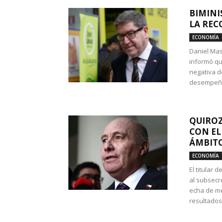
BIMINI
LA REC
ECONOMÍA
Daniel Mas
informó qu
negativa d
desempeño 
QUIROZ
CON EL
ÁMBITO
ECONOMÍA
El titular
al subsecr
echa de me
resultados