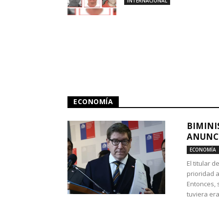
INTERNACIONAL
ECONOMÍA
BIMINI
ANUNCI
ECONOMÍA
El titular 
prioridad 
Entonces, 
tuviera era