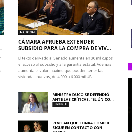
NACIONAL
CÁMARA APRUEBA EXTENDER
.
SUBSIDIO PARA LA COMPRA DE VIV...
r
El texto derivado al Senado aumenta en 30 mil cupos
el acceso al subsidio y a la garantía estatal. Además,
o
aumenta el valor máximo que pueden tener las
viviendas nuevas, de 4.000 a 6.000 mil UF.
MINISTRA DUCO SE DEFENDIÓ
ANTE LAS CRÍTICAS: “EL ÚNICO...
TRIUNFO
REVELAN QUE TONKA TOMICIC
SIGUE EN CONTACTO CON