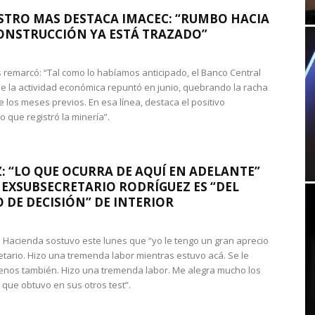
STRO MAS DESTACA IMACEC: “RUMBO HACIA
ONSTRUCCIÓN YA ESTÁ TRAZADO”
 remarcó: “Tal como lo habíamos anticipado, el Banco Central
e la actividad económica repuntó en junio, quebrando la racha
e los meses previos. En esa línea, destaca el positivo
que registró la minería”.
: “LO QUE OCURRA DE AQUÍ EN ADELANTE”
 EXSUBSECRETARIO RODRÍGUEZ ES “DEL
 DE DECISIÓN” DE INTERIOR
 de Hacienda sostuvo este lunes que “yo le tengo un gran aprecio
etario. Hizo una tremenda labor mientras estuvo acá. Se le
nos también. Hizo una tremenda labor. Me alegra mucho los
 que obtuvo en sus otros test”.