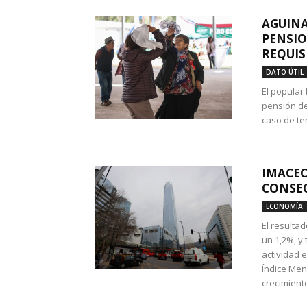
AGUINA
PENSIO
REQUIS
DATO ÚTIL
El popular
pensión de
caso de te
IMACEC
CONSEC
ECONOMÍA
El resulta
un 1,2%, y
actividad 
Índice Men
crecimiento