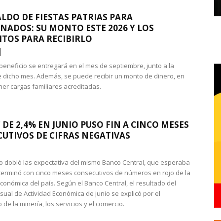
LDO DE FIESTAS PATRIAS PARA
NADOS: SU MONTO ESTE 2026 Y LOS
ITOS PARA RECIBIRLO
 beneficio se entregará en el mes de septiembre, junto a la
 dicho mes. Además, se puede recibir un monto de dinero, en
ner cargas familiares acreditadas.
 DE 2,4% EN JUNIO PUSO FIN A CINCO MESES
UTIVOS DE CIFRAS NEGATIVAS
do dobló las expectativa del mismo Banco Central, que esperaba
 terminó con cinco meses consecutivos de números en rojo de la
económica del país. Según el Banco Central, el resultado del
sual de Actividad Económica de junio se explicó por el
 de la minería, los servicios y el comercio.