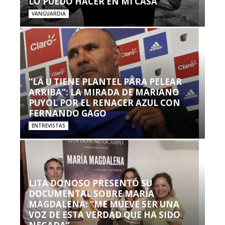
LO PUEDO HACER EN MI CASA’”
VANGUARDIA
“LA U TIENE PLANTEL PARA PELEAR
ARRIBA”: LA MIRADA DE MARIANO
PUYOL POR EL RENACER AZUL CON
FERNANDO GAGO
ENTREVISTAS
LITA DONOSO PRESENTÓ SU
DOCUMENTAL SOBRE MARÍA
MAGDALENA: “ME MUEVE SER UNA
VOZ DE ESTA VERDAD QUE HA SIDO