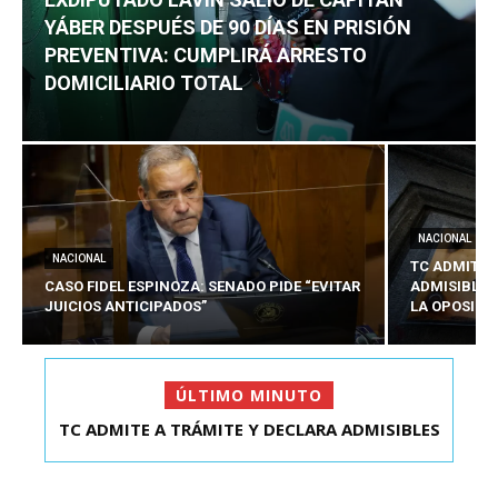
YÁBER DESPUÉS DE 90 DÍAS EN PRISIÓN
PREVENTIVA: CUMPLIRÁ ARRESTO
DOMICILIARIO TOTAL
NACIONAL
NACIONAL
TC ADMITE 
CASO FIDEL ESPINOZA: SENADO PIDE “EVITAR
ADMISIBLES
JUICIOS ANTICIPADOS”
LA OPOSICI
ÚLTIMO MINUTO
TC ADMITE A TRÁMITE Y DECLARA ADMISIBLES
EXDIPUTADO LAVÍN SALIÓ DE CAPITÁN YÁBER
LOS TRES REQU...
DESPUÉS DE 90 ...