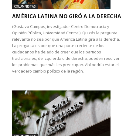
COLUMNISTAS
AMÉRICA LATINA NO GIRÓ A LA DERECHA
(Gustavo Campos, investigador Centro Democracia y
Opinión Pública, Universidad Central): Quizás la pregunta
relevante no sea por qué América Latina gira a la derecha.
La pregunta es por qué una parte creciente de los
ciudadanos ha dejado de creer que los partidos
tradicionales, de izquierda o de derecha, pueden resolver
los problemas que más les preocupan. Ahí podría estar el
verdadero cambio político de la región.