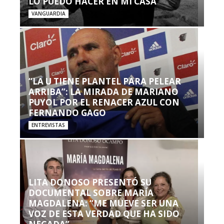
LO PUEDO HACER EN MI CASA’”
VANGUARDIA
“LA U TIENE PLANTEL PARA PELEAR
ARRIBA”: LA MIRADA DE MARIANO
PUYOL POR EL RENACER AZUL CON
FERNANDO GAGO
ENTREVISTAS
LITA DONOSO PRESENTÓ SU
DOCUMENTAL SOBRE MARÍA
MAGDALENA: “ME MUEVE SER UNA
VOZ DE ESTA VERDAD QUE HA SIDO