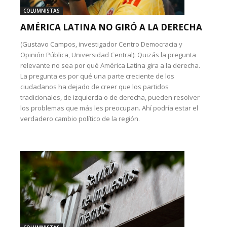
COLUMNISTAS
AMÉRICA LATINA NO GIRÓ A LA DERECHA
(Gustavo Campos, investigador Centro Democracia y
Opinión Pública, Universidad Central): Quizás la pregunta
relevante no sea por qué América Latina gira a la derecha.
La pregunta es por qué una parte creciente de los
ciudadanos ha dejado de creer que los partidos
tradicionales, de izquierda o de derecha, pueden resolver
los problemas que más les preocupan. Ahí podría estar el
verdadero cambio político de la región.