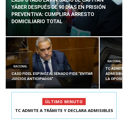
YÁBER DESPUÉS DE 90 DÍAS EN PRISIÓN
PREVENTIVA: CUMPLIRÁ ARRESTO
DOMICILIARIO TOTAL
NACIONAL
NACIONAL
TC ADMITE 
CASO FIDEL ESPINOZA: SENADO PIDE “EVITAR
ADMISIBLES
JUICIOS ANTICIPADOS”
LA OPOSICI
ÚLTIMO MINUTO
TC ADMITE A TRÁMITE Y DECLARA ADMISIBLES
EXDIPUTADO LAVÍN SALIÓ DE CAPITÁN YÁBER
LOS TRES REQU...
DESPUÉS DE 90 ...