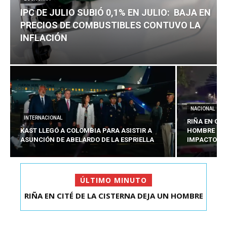
IPC DE JULIO SUBIÓ 0,1% EN JULIO: BAJA EN
PRECIOS DE COMBUSTIBLES CONTUVO LA
INFLACIÓN
NACIONAL
INTERNACIONAL
RIÑA EN CIT
KAST LLEGÓ A COLOMBIA PARA ASISTIR A
HOMBRE CO
ASUNCIÓN DE ABELARDO DE LA ESPRIELLA
IMPACTOS D
ÚLTIMO MINUTO
RIÑA EN CITÉ DE LA CISTERNA DEJA UN HOMBRE
IPC DE JULIO SUBIÓ 0,1% EN JULIO: BAJA EN
COLOMBIANO ...
PRECIOS DE ...