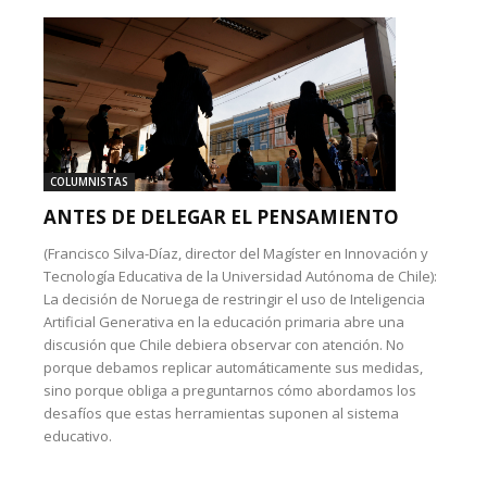
COLUMNISTAS
ANTES DE DELEGAR EL PENSAMIENTO
(Francisco Silva-Díaz, director del Magíster en Innovación y
Tecnología Educativa de la Universidad Autónoma de Chile):
La decisión de Noruega de restringir el uso de Inteligencia
Artificial Generativa en la educación primaria abre una
discusión que Chile debiera observar con atención. No
porque debamos replicar automáticamente sus medidas,
sino porque obliga a preguntarnos cómo abordamos los
desafíos que estas herramientas suponen al sistema
educativo.