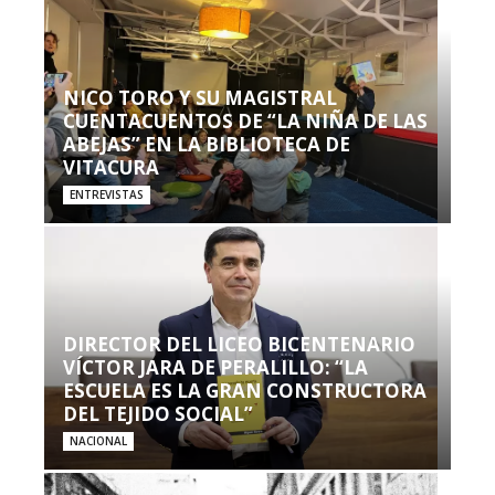
NICO TORO Y SU MAGISTRAL
CUENTACUENTOS DE “LA NIÑA DE LAS
ABEJAS” EN LA BIBLIOTECA DE
VITACURA
ENTREVISTAS
DIRECTOR DEL LICEO BICENTENARIO
VÍCTOR JARA DE PERALILLO: “LA
ESCUELA ES LA GRAN CONSTRUCTORA
DEL TEJIDO SOCIAL”
NACIONAL