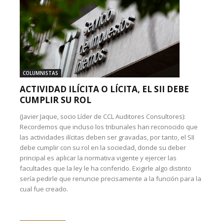
COLUMNISTAS
ACTIVIDAD ILÍCITA O LÍCITA, EL SII DEBE
CUMPLIR SU ROL
(Javier Jaque, socio Líder de CCL Auditores Consultores):
Recordemos que incluso los tribunales han reconocido que
las actividades ilícitas deben ser gravadas, por tanto, el SII
debe cumplir con su rol en la sociedad, donde su deber
principal es aplicar la normativa vigente y ejercer las
facultades que la ley le ha conferido. Exigirle algo distinto
sería pedirle que renuncie precisamente a la función para la
cual fue creado.