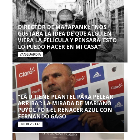
DIRECTOR DE MATAPANKI: “NOS
GUSTABA LA IDEA DE QUE ALGUIEN
VIERA LA PELÍCULA Y PENSARA ‘ESTO
LO PUEDO HACER EN MI CASA’”
VANGUARDIA
“LA U TIENE PLANTEL PARA PELEAR
ARRIBA”: LA MIRADA DE MARIANO
PUYOL POR EL RENACER AZUL CON
FERNANDO GAGO
ENTREVISTAS