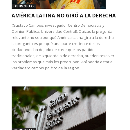
COLUMNISTAS
AMÉRICA LATINA NO GIRÓ A LA DERECHA
(Gustavo Campos, investigador Centro Democracia y
Opinión Pública, Universidad Central): Quizás la pregunta
relevante no sea por qué América Latina gira a la derecha.
La pregunta es por qué una parte creciente de los
ciudadanos ha dejado de creer que los partidos
tradicionales, de izquierda o de derecha, pueden resolver
los problemas que más les preocupan. Ahí podría estar el
verdadero cambio político de la región.