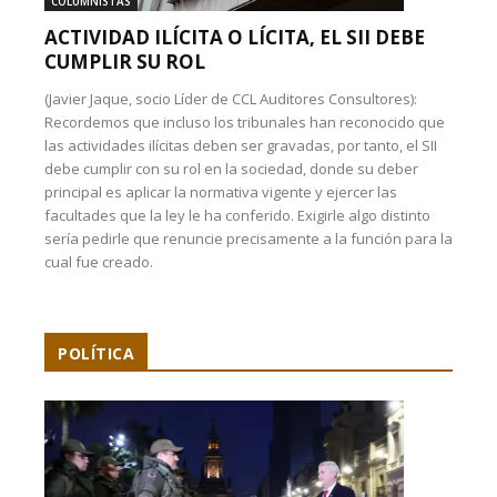
COLUMNISTAS
ACTIVIDAD ILÍCITA O LÍCITA, EL SII DEBE
CUMPLIR SU ROL
(Javier Jaque, socio Líder de CCL Auditores Consultores):
Recordemos que incluso los tribunales han reconocido que
las actividades ilícitas deben ser gravadas, por tanto, el SII
debe cumplir con su rol en la sociedad, donde su deber
principal es aplicar la normativa vigente y ejercer las
facultades que la ley le ha conferido. Exigirle algo distinto
sería pedirle que renuncie precisamente a la función para la
cual fue creado.
POLÍTICA