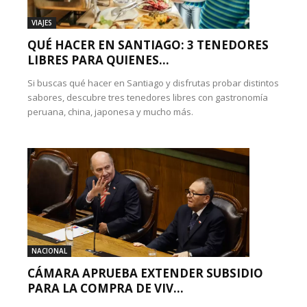
VIAJES
QUÉ HACER EN SANTIAGO: 3 TENEDORES
LIBRES PARA QUIENES...
Si buscas qué hacer en Santiago y disfrutas probar distintos
sabores, descubre tres tenedores libres con gastronomía
peruana, china, japonesa y mucho más.
NACIONAL
CÁMARA APRUEBA EXTENDER SUBSIDIO
PARA LA COMPRA DE VIV...