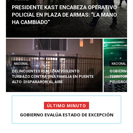
PRESIDENTE KAST ENCABEZA OPERATIVO
POLICIAL EN PLAZA DE ARMAS: “LA MANO
HA CAMBIADO”
NACIONAL
NACIONAL
DELINCUENTES REALIZAN VIOLENTO
GOBIERNO E
TURBAZO CONTRA UNA FAMILIA EN PUENTE
TERRITORIA
ALTO: DISPARARON AL AIRE
PELIGROSO
ÚLTIMO MINUTO
GOBIERNO EVALÚA ESTADO DE EXCEPCIÓN
PRESIDENTE KAST ENCABEZA OPERATIVO
TERRITORIAL PARA 5...
POLICIAL EN PLAZA D...