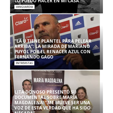
LO PUEDO HACER EN MI CASA’”
VANGUARDIA
“LA U TIENE PLANTEL PARA PELEAR
ARRIBA”: LA MIRADA DE MARIANO
PUYOL POR EL RENACER AZUL CON
FERNANDO GAGO
ENTREVISTAS
LITA DONOSO PRESENTÓ SU
DOCUMENTAL SOBRE MARÍA
MAGDALENA: “ME MUEVE SER UNA
VOZ DE ESTA VERDAD QUE HA SIDO