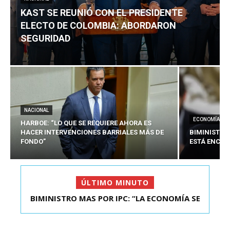
KAST SE REUNIÓ CON EL PRESIDENTE
ELECTO DE COLOMBIA: ABORDARON
SEGURIDAD
NACIONAL
ECONOMÍA
HARBOE: “LO QUE SE REQUIERE AHORA ES
HACER INTERVENCIONES BARRIALES MÁS DE
BIMINISTRO
FONDO”
ESTÁ ENCAU
ÚLTIMO MINUTO
BIMINISTRO MAS POR IPC: “LA ECONOMÍA SE
KAST SE REUNIÓ CON EL PRESIDENTE ELECTO DE
ESTÁ ENC...
COLOMBIA: A...