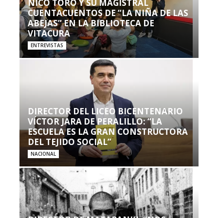
NICO TORO Y SU MAGISTRAL
CUENTACUENTOS DE “LA NIÑA DE LAS
ABEJAS” EN LA BIBLIOTECA DE
VITACURA
ENTREVISTAS
DIRECTOR DEL LICEO BICENTENARIO
VÍCTOR JARA DE PERALILLO: “LA
ESCUELA ES LA GRAN CONSTRUCTORA
DEL TEJIDO SOCIAL”
NACIONAL