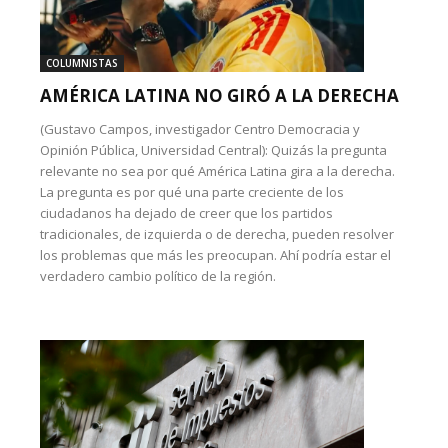
COLUMNISTAS
AMÉRICA LATINA NO GIRÓ A LA DERECHA
(Gustavo Campos, investigador Centro Democracia y
Opinión Pública, Universidad Central): Quizás la pregunta
relevante no sea por qué América Latina gira a la derecha.
La pregunta es por qué una parte creciente de los
ciudadanos ha dejado de creer que los partidos
tradicionales, de izquierda o de derecha, pueden resolver
los problemas que más les preocupan. Ahí podría estar el
verdadero cambio político de la región.