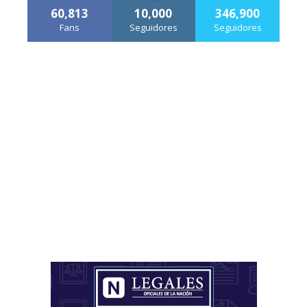
60,813
10,000
346,900
Fans
Seguidores
Seguidores