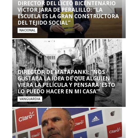
DIRECTOR DEL LICEO BICENTENARIO
VÍCTOR JARA DE PERALILLO: “LA
ESCUELA ES LA GRAN CONSTRUCTORA
DEL TEJIDO SOCIAL”
NACIONAL
DIRECTOR DE MATAPANKI: “NOS
GUSTABA LA IDEA DE QUE ALGUIEN
VIERA LA PELÍCULA Y PENSARA ‘ESTO
LO PUEDO HACER EN MI CASA’”
VANGUARDIA