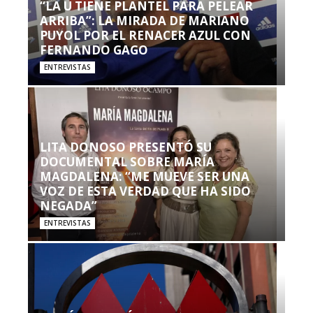
“LA U TIENE PLANTEL PARA PELEAR
ARRIBA”: LA MIRADA DE MARIANO
PUYOL POR EL RENACER AZUL CON
FERNANDO GAGO
ENTREVISTAS
LITA DONOSO PRESENTÓ SU
DOCUMENTAL SOBRE MARÍA
MAGDALENA: “ME MUEVE SER UNA
VOZ DE ESTA VERDAD QUE HA SIDO
NEGADA”
ENTREVISTAS