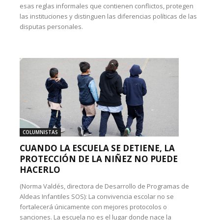
esas reglas informales que contienen conflictos, protegen
las instituciones y distinguen las diferencias políticas de las
disputas personales.
COLUMNISTAS
CUANDO LA ESCUELA SE DETIENE, LA
PROTECCIÓN DE LA NIÑEZ NO PUEDE
HACERLO
(Norma Valdés, directora de Desarrollo de Programas de
Aldeas Infantiles SOS): La convivencia escolar no se
fortalecerá únicamente con mejores protocolos o
sanciones. La escuela no es el lugar donde nace la