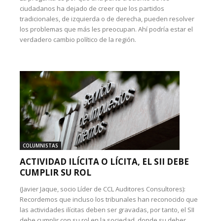
ciudadanos ha dejado de creer que los partidos
tradicionales, de izquierda o de derecha, pueden resolver
los problemas que más les preocupan. Ahí podría estar el
verdadero cambio político de la región.
COLUMNISTAS
ACTIVIDAD ILÍCITA O LÍCITA, EL SII DEBE
CUMPLIR SU ROL
(Javier Jaque, socio Líder de CCL Auditores Consultores):
Recordemos que incluso los tribunales han reconocido que
las actividades ilícitas deben ser gravadas, por tanto, el SII
debe cumplir con su rol en la sociedad, donde su deber