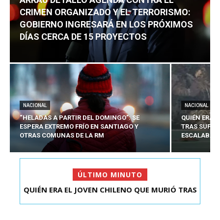
CRIMEN ORGANIZADO Y EL TERRORISMO:
GOBIERNO INGRESARÁ EN LOS PRÓXIMOS
DÍAS CERCA DE 15 PROYECTOS
NACIONAL
NACIONAL
“HELADAS A PARTIR DEL DOMINGO”: SE
QUIÉN ERA 
ESPERA EXTREMO FRÍO EN SANTIAGO Y
TRAS SUFRI
OTRAS COMUNAS DE LA RM
ESCALABA E
ÚLTIMO MINUTO
ARRAU DETALLÓ AGENDA CONTRA EL CRIMEN
ORGANIZADO Y EL ...