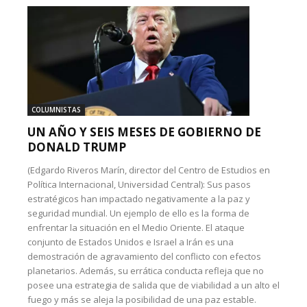
COLUMNISTAS
UN AÑO Y SEIS MESES DE GOBIERNO DE
DONALD TRUMP
(Edgardo Riveros Marín, director del Centro de Estudios en
Política Internacional, Universidad Central): Sus pasos
estratégicos han impactado negativamente a la paz y
seguridad mundial. Un ejemplo de ello es la forma de
enfrentar la situación en el Medio Oriente. El ataque
conjunto de Estados Unidos e Israel a Irán es una
demostración de agravamiento del conflicto con efectos
planetarios. Además, su errática conducta refleja que no
posee una estrategia de salida que de viabilidad a un alto el
fuego y más se aleja la posibilidad de una paz estable.