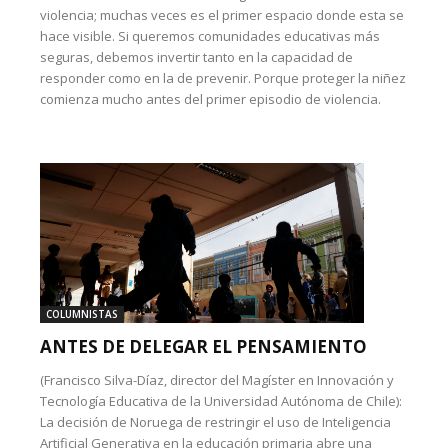
violencia; muchas veces es el primer espacio donde esta se
hace visible. Si queremos comunidades educativas más
seguras, debemos invertir tanto en la capacidad de
responder como en la de prevenir. Porque proteger la niñez
comienza mucho antes del primer episodio de violencia.
COLUMNISTAS
ANTES DE DELEGAR EL PENSAMIENTO
(Francisco Silva-Díaz, director del Magíster en Innovación y
Tecnología Educativa de la Universidad Autónoma de Chile):
La decisión de Noruega de restringir el uso de Inteligencia
Artificial Generativa en la educación primaria abre una