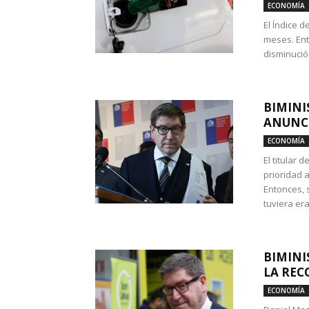
ECONOMÍA
El Índice 
meses. Ent
disminución
BIMINI
ANUNCI
ECONOMÍA
El titular 
prioridad 
Entonces, 
tuviera era
BIMINI
LA REC
ECONOMÍA