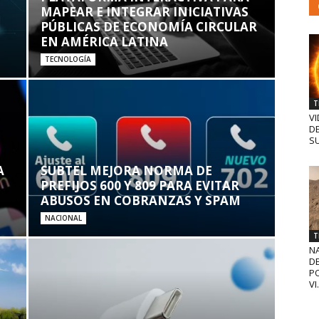
MAPEAR E INTEGRAR INICIATIVAS
PÚBLICAS DE ECONOMÍA CIRCULAR
EN AMÉRICA LATINA
TECNOLOGÍA
T
VI
D
SU
A
SUBTEL MEJORA NORMA DE
PREFIJOS 600 Y 809 PARA EVITAR
ABUSOS EN COBRANZAS Y SPAM
NACIONAL
T
N
D
PO
VI.