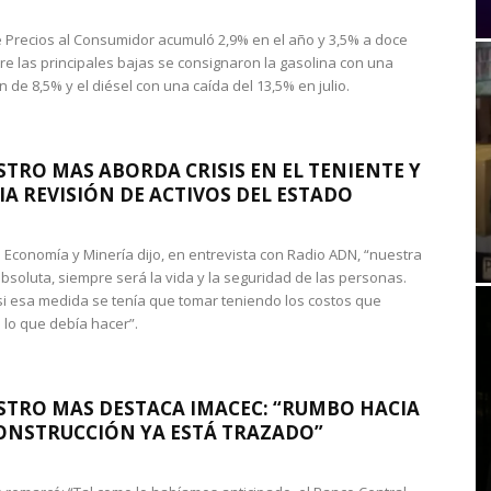
de Precios al Consumidor acumuló 2,9% en el año y 3,5% a doce
re las principales bajas se consignaron la gasolina con una
 de 8,5% y el diésel con una caída del 13,5% en julio.
STRO MAS ABORDA CRISIS EN EL TENIENTE Y
A REVISIÓN DE ACTIVOS DEL ESTADO
de Economía y Minería dijo, en entrevista con Radio ADN, “nuestra
absoluta, siempre será la vida y la seguridad de las personas.
si esa medida se tenía que tomar teniendo los costos que
 lo que debía hacer”.
STRO MAS DESTACA IMACEC: “RUMBO HACIA
ONSTRUCCIÓN YA ESTÁ TRAZADO”