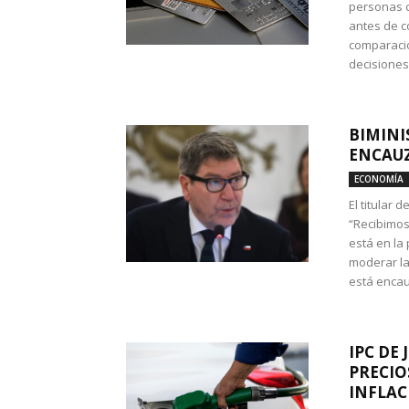
personas c
antes de co
comparació
decisione
BIMINI
ENCAUZ
ECONOMÍA
El titular 
“Recibimos
está en la
moderar la
está encau
IPC DE 
PRECIO
INFLAC