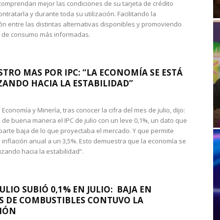
omprendan mejor las condiciones de su tarjeta de crédito
ntratarla y durante toda su utilización. Facilitando la
n entre las distintas alternativas disponibles y promoviendo
s de consumo más informadas.
STRO MAS POR IPC: “LA ECONOMÍA SE ESTÁ
ANDO HACIA LA ESTABILIDAD”
de Economía y Minería, tras conocer la cifra del mes de julio, dijo:
 de buena manera el IPC de julio con un leve 0,1%, un dato que
 parte baja de lo que proyectaba el mercado. Y que permite
 inflación anual a un 3,5%. Esto demuestra que la economía se
zando hacia la estabilidad”.
JULIO SUBIÓ 0,1% EN JULIO: BAJA EN
S DE COMBUSTIBLES CONTUVO LA
IÓN