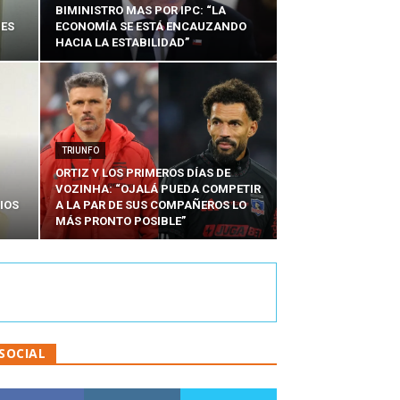
BIMINISTRO MAS POR IPC: “LA
NES
ECONOMÍA SE ESTÁ ENCAUZANDO
HACIA LA ESTABILIDAD”
TRIUNFO
ORTIZ Y LOS PRIMEROS DÍAS DE
VOZINHA: “OJALÁ PUEDA COMPETIR
IOS
A LA PAR DE SUS COMPAÑEROS LO
MÁS PRONTO POSIBLE”
SOCIAL