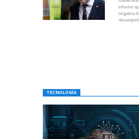
Daniel Mas
informó qu
negativa d
desempeño 
TECNOLOGÍA