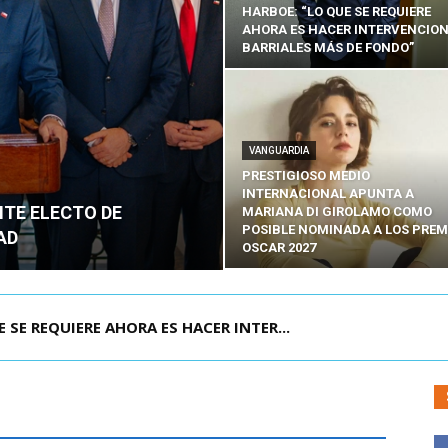
HARBOE: “LO QUE SE REQUIERE
AHORA ES HACER INTERVENCIO
BARRIALES MÁS DE FONDO”
VANGUARDIA
PRESTIGIOSO MEDIO
INTERNACIONAL APUNTA A
NTE ELECTO DE
MARIANA DI GIROLAMO COMO
POSIBLE NOMINADA A LOS PREM
AD
OSCAR 2027
POR IPC: “LA ECONOMÍA SE ESTÁ ENC...