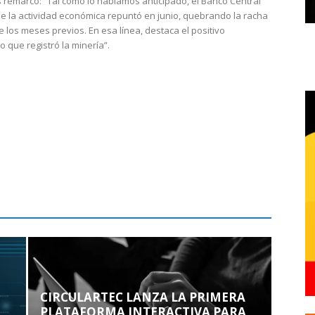
 remarcó: “Tal como lo habíamos anticipado, el Banco Central
e la actividad económica repuntó en junio, quebrando la racha
e los meses previos. En esa línea, destaca el positivo
que registró la minería”.
CIRCULARTEC LANZA LA PRIMERA
PLATAFORMA INTERACTIVA PARA