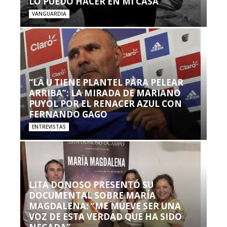
LO PUEDO HACER EN MI CASA’”
VANGUARDIA
“LA U TIENE PLANTEL PARA PELEAR
ARRIBA”: LA MIRADA DE MARIANO
PUYOL POR EL RENACER AZUL CON
FERNANDO GAGO
ENTREVISTAS
LITA DONOSO PRESENTÓ SU
DOCUMENTAL SOBRE MARÍA
MAGDALENA: “ME MUEVE SER UNA
VOZ DE ESTA VERDAD QUE HA SIDO