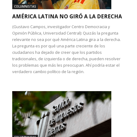
COLUMNISTAS
AMÉRICA LATINA NO GIRÓ A LA DERECHA
(Gustavo Campos, investigador Centro Democracia y
Opinión Pública, Universidad Central): Quizás la pregunta
relevante no sea por qué América Latina gira a la derecha.
La pregunta es por qué una parte creciente de los
ciudadanos ha dejado de creer que los partidos
tradicionales, de izquierda o de derecha, pueden resolver
los problemas que más les preocupan. Ahí podría estar el
verdadero cambio político de la región.