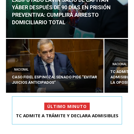
YÁBER DESPUÉS DE 90 DÍAS EN PRISIÓN
PREVENTIVA: CUMPLIRÁ ARRESTO
DOMICILIARIO TOTAL
NACIONAL
NACIONAL
TC ADMITE 
CASO FIDEL ESPINOZA: SENADO PIDE “EVITAR
ADMISIBLES
JUICIOS ANTICIPADOS”
LA OPOSICI
ÚLTIMO MINUTO
TC ADMITE A TRÁMITE Y DECLARA ADMISIBLES
EXDIPUTADO LAVÍN SALIÓ DE CAPITÁN YÁBER
LOS TRES REQU...
DESPUÉS DE 90 ...