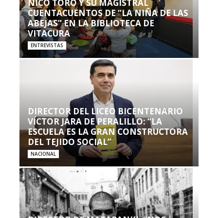
NICO TORO Y SU MAGISTRAL
CUENTACUENTOS DE “LA NIÑA DE LAS
ABEJAS” EN LA BIBLIOTECA DE
VITACURA
ENTREVISTAS
DIRECTOR DEL LICEO BICENTENARIO
VÍCTOR JARA DE PERALILLO: “LA
ESCUELA ES LA GRAN CONSTRUCTORA
DEL TEJIDO SOCIAL”
NACIONAL