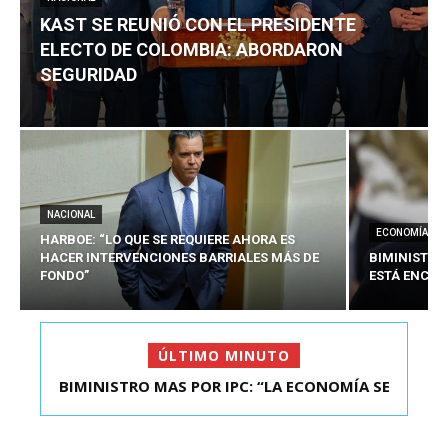
KAST SE REUNIÓ CON EL PRESIDENTE
ELECTO DE COLOMBIA: ABORDARON
SEGURIDAD
NACIONAL
ECONOMÍA
HARBOE: “LO QUE SE REQUIERE AHORA ES
HACER INTERVENCIONES BARRIALES MÁS DE
BIMINISTRO
FONDO”
ESTÁ ENCAU
ÚLTIMO MINUTO
BIMINISTRO MAS POR IPC: “LA ECONOMÍA SE
ESTÁ ENC...