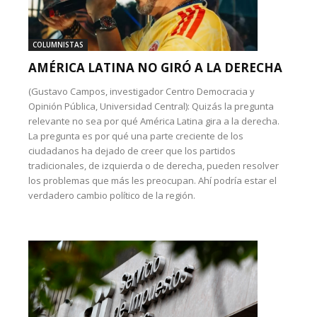
COLUMNISTAS
AMÉRICA LATINA NO GIRÓ A LA DERECHA
(Gustavo Campos, investigador Centro Democracia y
Opinión Pública, Universidad Central): Quizás la pregunta
relevante no sea por qué América Latina gira a la derecha.
La pregunta es por qué una parte creciente de los
ciudadanos ha dejado de creer que los partidos
tradicionales, de izquierda o de derecha, pueden resolver
los problemas que más les preocupan. Ahí podría estar el
verdadero cambio político de la región.