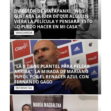
DIRECTOR DE MATAPANKI: “NOS
GUSTABA LA IDEA DE QUE ALGUIEN
VIERA LA PELÍCULA Y PENSARA ‘ESTO
LO PUEDO HACER EN MI CASA’”
VANGUARDIA
“LA U TIENE PLANTEL PARA PELEAR
ARRIBA”: LA MIRADA DE MARIANO
PUYOL POR EL RENACER AZUL CON
FERNANDO GAGO
ENTREVISTAS