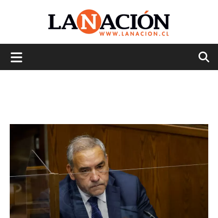
La
Nación