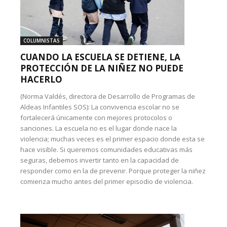
COLUMNISTAS
CUANDO LA ESCUELA SE DETIENE, LA
PROTECCIÓN DE LA NIÑEZ NO PUEDE
HACERLO
(Norma Valdés, directora de Desarrollo de Programas de
Aldeas Infantiles SOS): La convivencia escolar no se
fortalecerá únicamente con mejores protocolos o
sanciones. La escuela no es el lugar donde nace la
violencia; muchas veces es el primer espacio donde esta se
hace visible. Si queremos comunidades educativas más
seguras, debemos invertir tanto en la capacidad de
responder como en la de prevenir. Porque proteger la niñez
comienza mucho antes del primer episodio de violencia.