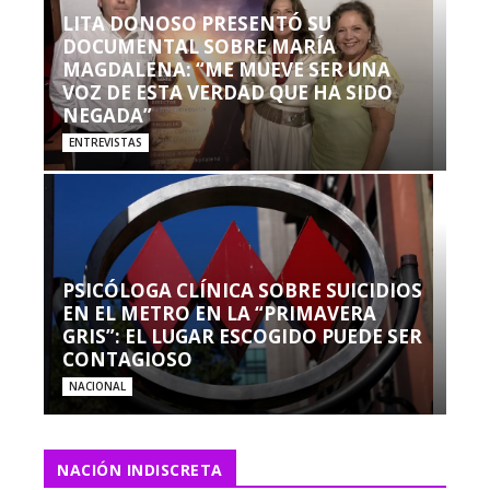
LITA DONOSO PRESENTÓ SU
DOCUMENTAL SOBRE MARÍA
MAGDALENA: “ME MUEVE SER UNA
VOZ DE ESTA VERDAD QUE HA SIDO
NEGADA”
ENTREVISTAS
PSICÓLOGA CLÍNICA SOBRE SUICIDIOS
EN EL METRO EN LA “PRIMAVERA
GRIS”: EL LUGAR ESCOGIDO PUEDE SER
CONTAGIOSO
NACIONAL
NACIÓN INDISCRETA