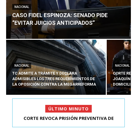
NACIONAL
CASO FIDEL ESPINOZA: SENADO PIDE
“EVITAR JUICIOS ANTICIPADOS”
NACIONAL
NACIONAL
TC ADMITE A TRÁMITE Y DECLARA
CORTE REVO
ADMISIBLES LOS TRES REQUERIMIENTOS DE
JOAQUÍN LA
LA OPOSICIÓN CONTRA LA MEGARREFORMA
DOMICILIAR
ÚLTIMO MINUTO
CASO FIDEL ESPINOZA: SENADO PIDE “EVITAR
JUICIOS ANTIC...