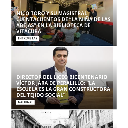
NICO TORO Y SU MAGISTRAL
CUENTACUENTOS DE “LA NIÑA DE LAS
ABEJAS” EN LA BIBLIOTECA DE
VITACURA
ENTREVISTAS
DIRECTOR DEL LICEO BICENTENARIO
VÍCTOR JARA DE PERALILLO: “LA
ESCUELA ES LA GRAN CONSTRUCTORA
DEL TEJIDO SOCIAL”
NACIONAL