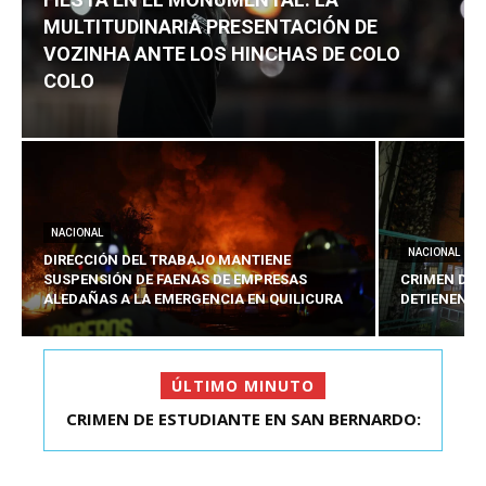
MULTITUDINARIA PRESENTACIÓN DE
VOZINHA ANTE LOS HINCHAS DE COLO
COLO
NACIONAL
NACIONAL
DIRECCIÓN DEL TRABAJO MANTIENE
SUSPENSIÓN DE FAENAS DE EMPRESAS
CRIMEN DE 
ALEDAÑAS A LA EMERGENCIA EN QUILICURA
DETIENEN A
ÚLTIMO MINUTO
FIESTA EN EL MONUMENTAL: LA
MULTITUDINARIA PRESENTACIÓ...