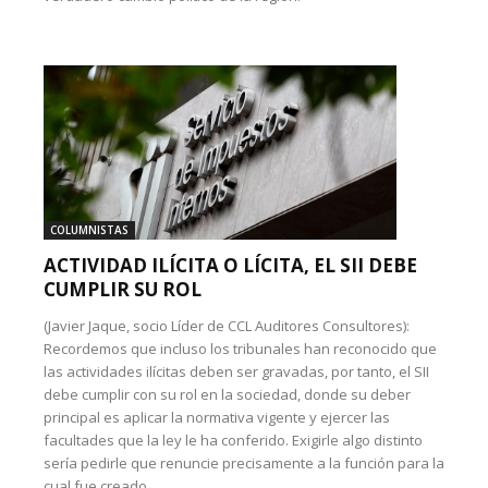
COLUMNISTAS
ACTIVIDAD ILÍCITA O LÍCITA, EL SII DEBE
CUMPLIR SU ROL
(Javier Jaque, socio Líder de CCL Auditores Consultores):
Recordemos que incluso los tribunales han reconocido que
las actividades ilícitas deben ser gravadas, por tanto, el SII
debe cumplir con su rol en la sociedad, donde su deber
principal es aplicar la normativa vigente y ejercer las
facultades que la ley le ha conferido. Exigirle algo distinto
sería pedirle que renuncie precisamente a la función para la
cual fue creado.