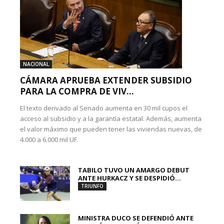
NACIONAL
CÁMARA APRUEBA EXTENDER SUBSIDIO
PARA LA COMPRA DE VIV...
El texto derivado al Senado aumenta en 30 mil cupos el
acceso al subsidio y a la garantía estatal. Además, aumenta
el valor máximo que pueden tener las viviendas nuevas, de
4.000 a 6.000 mil UF.
TABILO TUVO UN AMARGO DEBUT
ANTE HURKACZ Y SE DESPIDIÓ...
TRIUNFO
MINISTRA DUCO SE DEFENDIÓ ANTE