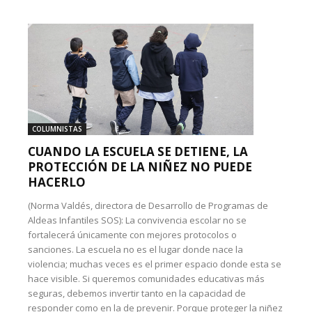
COLUMNISTAS
CUANDO LA ESCUELA SE DETIENE, LA
PROTECCIÓN DE LA NIÑEZ NO PUEDE
HACERLO
(Norma Valdés, directora de Desarrollo de Programas de
Aldeas Infantiles SOS): La convivencia escolar no se
fortalecerá únicamente con mejores protocolos o
sanciones. La escuela no es el lugar donde nace la
violencia; muchas veces es el primer espacio donde esta se
hace visible. Si queremos comunidades educativas más
seguras, debemos invertir tanto en la capacidad de
responder como en la de prevenir. Porque proteger la niñez