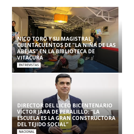
NICO TORO Y SU MAGISTRAL
CUENTACUENTOS DE “LA NIÑA DE LAS
ABEJAS” EN LA BIBLIOTECA DE
VITACURA
ENTREVISTAS
DIRECTOR DEL LICEO BICENTENARIO
VÍCTOR JARA DE PERALILLO: “LA
ESCUELA ES LA GRAN CONSTRUCTORA
DEL TEJIDO SOCIAL”
NACIONAL