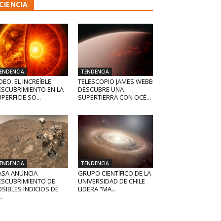
CIENCIA
ENDENCIA
TENDENCIA
DEO: EL INCREÍBLE
TELESCOPIO JAMES WEBB
ESCUBRIMIENTO EN LA
DESCUBRE UNA
PERFICIE SO...
SUPERTIERRA CON OCÉ...
ENDENCIA
TENDENCIA
ASA ANUNCIA
GRUPO CIENTÍFICO DE LA
ESCUBRIMIENTO DE
UNIVERSIDAD DE CHILE
SIBLES INDICIOS DE
LIDERA “MA...
..