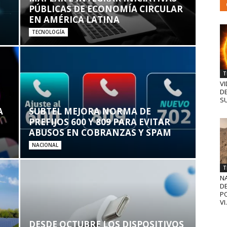
PÚBLICAS DE ECONOMÍA CIRCULAR
EN AMÉRICA LATINA
TECNOLOGÍA
T
VI
D
SU
A
SUBTEL MEJORA NORMA DE
PREFIJOS 600 Y 809 PARA EVITAR
ABUSOS EN COBRANZAS Y SPAM
NACIONAL
T
N
D
PO
VI.
DESDE OCTUBRE LOS DISPOSITIVOS