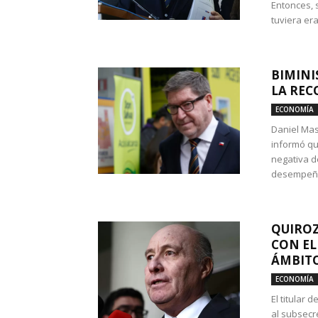
Entonces, 
tuviera era
BIMINI
LA REC
ECONOMÍA
Daniel Mas
informó qu
negativa d
desempeño 
QUIROZ
CON EL
ÁMBITO
ECONOMÍA
El titular
al subsecr