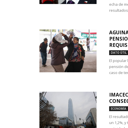
echa de me
resultados
AGUINA
PENSIO
REQUIS
DATO ÚTIL
El popular
pensión de
caso de te
IMACEC
CONSEC
ECONOMÍA
El resulta
un 1,2%, y