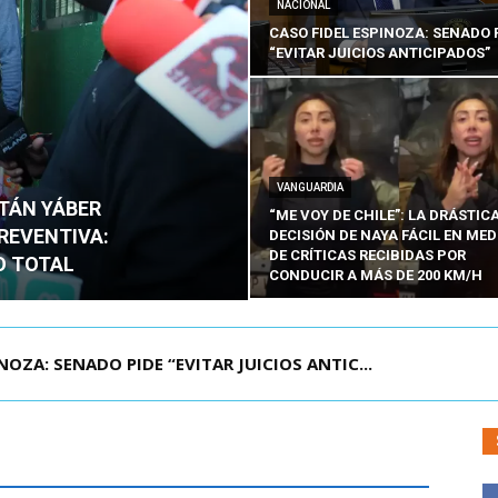
NACIONAL
CASO FIDEL ESPINOZA: SENADO 
“EVITAR JUICIOS ANTICIPADOS”
VANGUARDIA
ITÁN YÁBER
“ME VOY DE CHILE”: LA DRÁSTIC
PREVENTIVA:
DECISIÓN DE NAYA FÁCIL EN MED
DE CRÍTICAS RECIBIDAS POR
O TOTAL
CONDUCIR A MÁS DE 200 KM/H
ZA: SENADO PIDE “EVITAR JUICIOS ANTIC...
ÁMITE Y DECLARA ADMISIBLES LOS TRES REQU...