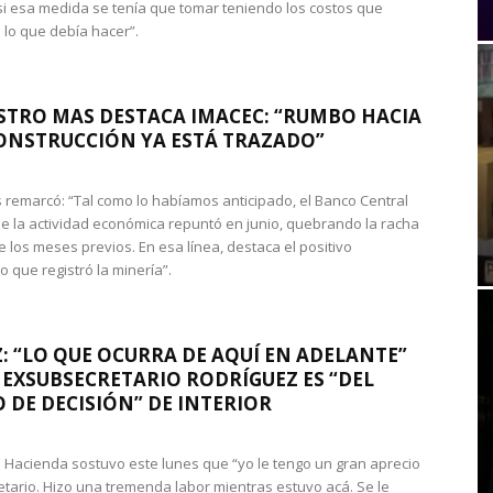
si esa medida se tenía que tomar teniendo los costos que
 lo que debía hacer”.
STRO MAS DESTACA IMACEC: “RUMBO HACIA
ONSTRUCCIÓN YA ESTÁ TRAZADO”
 remarcó: “Tal como lo habíamos anticipado, el Banco Central
e la actividad económica repuntó en junio, quebrando la racha
e los meses previos. En esa línea, destaca el positivo
que registró la minería”.
: “LO QUE OCURRA DE AQUÍ EN ADELANTE”
 EXSUBSECRETARIO RODRÍGUEZ ES “DEL
 DE DECISIÓN” DE INTERIOR
 de Hacienda sostuvo este lunes que “yo le tengo un gran aprecio
etario. Hizo una tremenda labor mientras estuvo acá. Se le