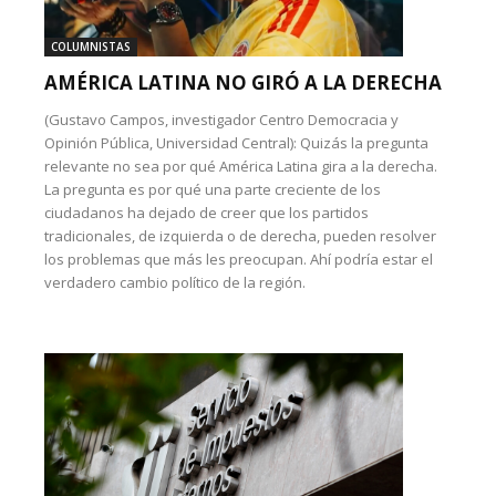
COLUMNISTAS
AMÉRICA LATINA NO GIRÓ A LA DERECHA
(Gustavo Campos, investigador Centro Democracia y
Opinión Pública, Universidad Central): Quizás la pregunta
relevante no sea por qué América Latina gira a la derecha.
La pregunta es por qué una parte creciente de los
ciudadanos ha dejado de creer que los partidos
tradicionales, de izquierda o de derecha, pueden resolver
los problemas que más les preocupan. Ahí podría estar el
verdadero cambio político de la región.