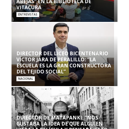
ABEJAS” EN LA BIBLIOTECA DE
VITACURA
ENTREVISTAS
DIRECTOR DEL LICEO BICENTENARIO
VÍCTOR JARA DE PERALILLO: “LA
ESCUELA ES LA GRAN CONSTRUCTORA
DEL TEJIDO SOCIAL”
NACIONAL
DIRECTOR DE MATAPANKI: “NOS
GUSTABA LA IDEA DE QUE ALGUIEN