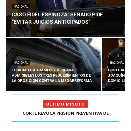
NACIONAL
CASO FIDEL ESPINOZA: SENADO PIDE
“EVITAR JUICIOS ANTICIPADOS”
NACIONAL
NACIONAL
TC ADMITE A TRÁMITE Y DECLARA
CORTE REVO
ADMISIBLES LOS TRES REQUERIMIENTOS DE
JOAQUÍN LA
LA OPOSICIÓN CONTRA LA MEGARREFORMA
DOMICILIAR
ÚLTIMO MINUTO
CORTE REVOCA PRISIÓN PREVENTIVA DE
CASO FIDEL ESPINOZA: SENADO PIDE “EVITAR
JOAQUÍN LAVÍN LEÓN:...
JUICIOS ANTIC...