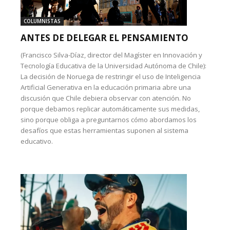
COLUMNISTAS
ANTES DE DELEGAR EL PENSAMIENTO
(Francisco Silva-Díaz, director del Magíster en Innovación y
Tecnología Educativa de la Universidad Autónoma de Chile):
La decisión de Noruega de restringir el uso de Inteligencia
Artificial Generativa en la educación primaria abre una
discusión que Chile debiera observar con atención. No
porque debamos replicar automáticamente sus medidas,
sino porque obliga a preguntarnos cómo abordamos los
desafíos que estas herramientas suponen al sistema
educativo.