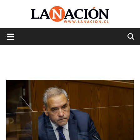
La
Nación