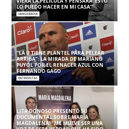
VIERA LA PELÍCULA Y PENSARA ‘ESTO
LO PUEDO HACER EN MI CASA’”
VANGUARDIA
“LA U TIENE PLANTEL PARA PELEAR
ARRIBA”: LA MIRADA DE MARIANO
PUYOL POR EL RENACER AZUL CON
FERNANDO GAGO
ENTREVISTAS
LITA DONOSO PRESENTÓ SU
DOCUMENTAL SOBRE MARÍA
MAGDALENA: “ME MUEVE SER UNA