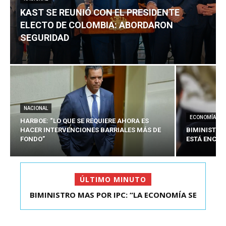
KAST SE REUNIÓ CON EL PRESIDENTE
ELECTO DE COLOMBIA: ABORDARON
SEGURIDAD
NACIONAL
ECONOMÍA
HARBOE: “LO QUE SE REQUIERE AHORA ES
HACER INTERVENCIONES BARRIALES MÁS DE
BIMINISTRO
FONDO”
ESTÁ ENCAU
ÚLTIMO MINUTO
BIMINISTRO MAS POR IPC: “LA ECONOMÍA SE
KAST SE REUNIÓ CON EL PRESIDENTE ELECTO DE
ESTÁ ENC...
COLOMBIA: A...