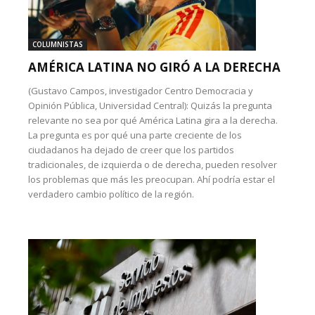
COLUMNISTAS
AMÉRICA LATINA NO GIRÓ A LA DERECHA
(Gustavo Campos, investigador Centro Democracia y
Opinión Pública, Universidad Central): Quizás la pregunta
relevante no sea por qué América Latina gira a la derecha.
La pregunta es por qué una parte creciente de los
ciudadanos ha dejado de creer que los partidos
tradicionales, de izquierda o de derecha, pueden resolver
los problemas que más les preocupan. Ahí podría estar el
verdadero cambio político de la región.