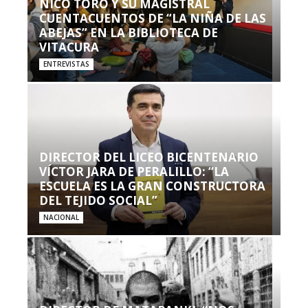
NICO TORO Y SU MAGISTRAL
CUENTACUENTOS DE “LA NIÑA DE LAS
ABEJAS” EN LA BIBLIOTECA DE
VITACURA
ENTREVISTAS
DIRECTOR DEL LICEO BICENTENARIO
VÍCTOR JARA DE PERALILLO: “LA
ESCUELA ES LA GRAN CONSTRUCTORA
DEL TEJIDO SOCIAL”
NACIONAL