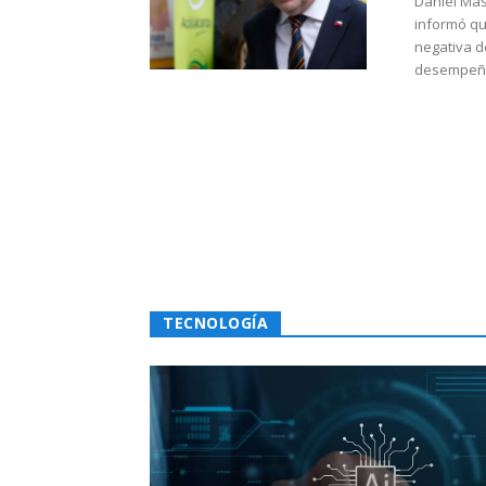
Daniel Mas
informó qu
negativa d
desempeño 
TECNOLOGÍA