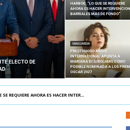
HARBOE: “LO QUE SE REQUIERE
AHORA ES HACER INTERVENCIO
BARRIALES MÁS DE FONDO”
VANGUARDIA
PRESTIGIOSO MEDIO
INTERNACIONAL APUNTA A
NTE ELECTO DE
MARIANA DI GIROLAMO COMO
POSIBLE NOMINADA A LOS PREM
AD
OSCAR 2027
E REQUIERE AHORA ES HACER INTER...
POR IPC: “LA ECONOMÍA SE ESTÁ ENC...