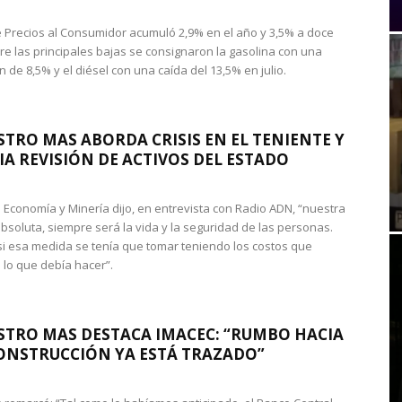
de Precios al Consumidor acumuló 2,9% en el año y 3,5% a doce
re las principales bajas se consignaron la gasolina con una
 de 8,5% y el diésel con una caída del 13,5% en julio.
STRO MAS ABORDA CRISIS EN EL TENIENTE Y
A REVISIÓN DE ACTIVOS DEL ESTADO
de Economía y Minería dijo, en entrevista con Radio ADN, “nuestra
absoluta, siempre será la vida y la seguridad de las personas.
si esa medida se tenía que tomar teniendo los costos que
 lo que debía hacer”.
STRO MAS DESTACA IMACEC: “RUMBO HACIA
ONSTRUCCIÓN YA ESTÁ TRAZADO”