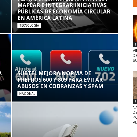
MAPEAR E INTEGRAR INICIATIVAS
PÚBLICAS DE ECONOMÍA CIRCULAR
EN AMÉRICA LATINA
TECNOLOGÍA
T
VI
D
SU
A
SUBTEL MEJORA NORMA DE
PREFIJOS 600 Y 809 PARA EVITAR
ABUSOS EN COBRANZAS Y SPAM
NACIONAL
T
N
D
PO
VI.