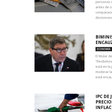
personas c
antes de co
comparació
decisione
BIMINI
ENCAUZ
ECONOMÍA
El titular 
“Recibimos
está en la
moderar la
está encau
IPC DE 
PRECIO
INFLAC