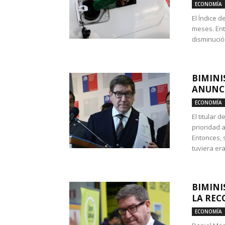
ECONOMÍA
El Índice 
meses. Ent
disminución
BIMINI
ANUNCI
ECONOMÍA
El titular 
prioridad 
Entonces, 
tuviera era
BIMINI
LA REC
ECONOMÍA