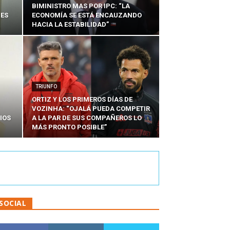
BIMINISTRO MAS POR IPC: “LA
NES
ECONOMÍA SE ESTÁ ENCAUZANDO
HACIA LA ESTABILIDAD”
TRIUNFO
ORTIZ Y LOS PRIMEROS DÍAS DE
VOZINHA: “OJALÁ PUEDA COMPETIR
IOS
A LA PAR DE SUS COMPAÑEROS LO
MÁS PRONTO POSIBLE”
SOCIAL