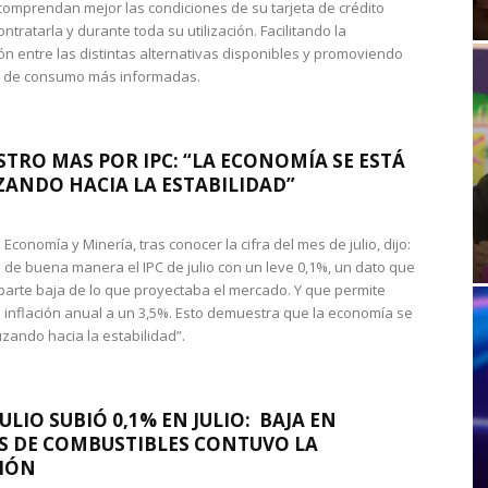
omprendan mejor las condiciones de su tarjeta de crédito
ntratarla y durante toda su utilización. Facilitando la
n entre las distintas alternativas disponibles y promoviendo
s de consumo más informadas.
STRO MAS POR IPC: “LA ECONOMÍA SE ESTÁ
ANDO HACIA LA ESTABILIDAD”
de Economía y Minería, tras conocer la cifra del mes de julio, dijo:
 de buena manera el IPC de julio con un leve 0,1%, un dato que
 parte baja de lo que proyectaba el mercado. Y que permite
 inflación anual a un 3,5%. Esto demuestra que la economía se
zando hacia la estabilidad”.
JULIO SUBIÓ 0,1% EN JULIO: BAJA EN
S DE COMBUSTIBLES CONTUVO LA
IÓN