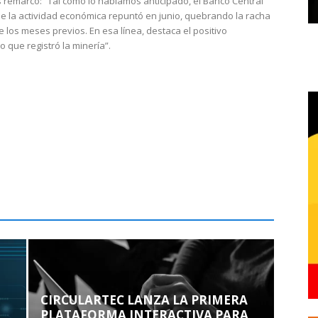
 remarcó: “Tal como lo habíamos anticipado, el Banco Central
e la actividad económica repuntó en junio, quebrando la racha
e los meses previos. En esa línea, destaca el positivo
que registró la minería”.
CIRCULARTEC LANZA LA PRIMERA
PLATAFORMA INTERACTIVA PARA