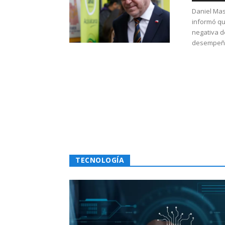
Daniel Mas
informó qu
negativa d
desempeño 
TECNOLOGÍA