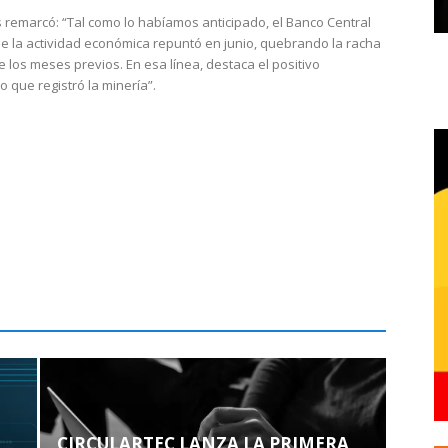
 remarcó: “Tal como lo habíamos anticipado, el Banco Central
e la actividad económica repuntó en junio, quebrando la racha
e los meses previos. En esa línea, destaca el positivo
que registró la minería”.
CIRCULARTEC LANZA LA PRIMERA