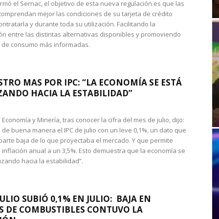
rmó el Sernac, el objetivo de esta nueva regulación es que las
omprendan mejor las condiciones de su tarjeta de crédito
ntratarla y durante toda su utilización. Facilitando la
n entre las distintas alternativas disponibles y promoviendo
s de consumo más informadas.
STRO MAS POR IPC: “LA ECONOMÍA SE ESTÁ
ANDO HACIA LA ESTABILIDAD”
de Economía y Minería, tras conocer la cifra del mes de julio, dijo:
 de buena manera el IPC de julio con un leve 0,1%, un dato que
 parte baja de lo que proyectaba el mercado. Y que permite
 inflación anual a un 3,5%. Esto demuestra que la economía se
zando hacia la estabilidad”.
JULIO SUBIÓ 0,1% EN JULIO: BAJA EN
S DE COMBUSTIBLES CONTUVO LA