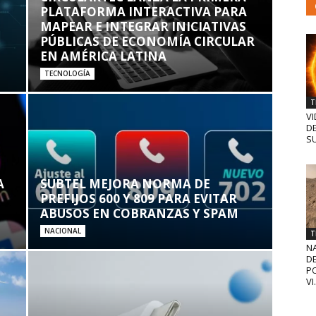
PLATAFORMA INTERACTIVA PARA
MAPEAR E INTEGRAR INICIATIVAS
PÚBLICAS DE ECONOMÍA CIRCULAR
EN AMÉRICA LATINA
TECNOLOGÍA
T
VI
D
SU
A
SUBTEL MEJORA NORMA DE
PREFIJOS 600 Y 809 PARA EVITAR
ABUSOS EN COBRANZAS Y SPAM
NACIONAL
T
N
D
PO
VI.