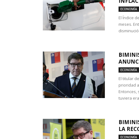
INFLAC
ECONOMÍA
El Índice 
meses. Ent
disminución
BIMINI
ANUNCI
ECONOMÍA
El titular 
prioridad 
Entonces, 
tuviera era
BIMINI
LA REC
ECONOMÍA