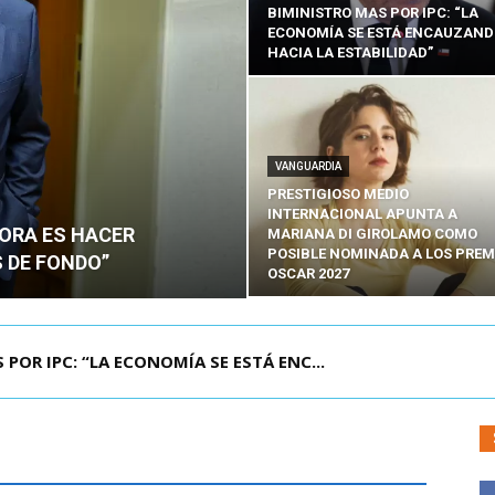
BIMINISTRO MAS POR IPC: “LA
ECONOMÍA SE ESTÁ ENCAUZAN
HACIA LA ESTABILIDAD”
VANGUARDIA
PRESTIGIOSO MEDIO
INTERNACIONAL APUNTA A
HORA ES HACER
MARIANA DI GIROLAMO COMO
POSIBLE NOMINADA A LOS PREM
 DE FONDO”
OSCAR 2027
UELA DE TAILANDIA DEJA AL MENOS NUEVE MU...