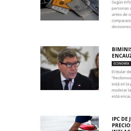
Según info
personas c
antes de co
comparació
decisione
BIMINI
ENCAUZ
ECONOMÍA
El titular 
“Recibimos
está en la
moderar la
está encau
IPC DE 
PRECIO