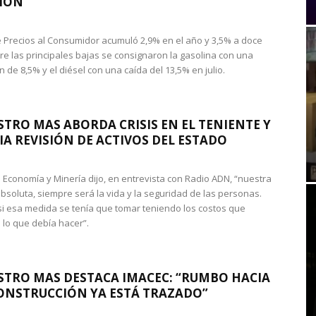
IÓN
de Precios al Consumidor acumuló 2,9% en el año y 3,5% a doce
re las principales bajas se consignaron la gasolina con una
 de 8,5% y el diésel con una caída del 13,5% en julio.
STRO MAS ABORDA CRISIS EN EL TENIENTE Y
A REVISIÓN DE ACTIVOS DEL ESTADO
de Economía y Minería dijo, en entrevista con Radio ADN, “nuestra
absoluta, siempre será la vida y la seguridad de las personas.
si esa medida se tenía que tomar teniendo los costos que
 lo que debía hacer”.
STRO MAS DESTACA IMACEC: “RUMBO HACIA
ONSTRUCCIÓN YA ESTÁ TRAZADO”