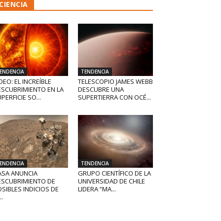
CIENCIA
ENDENCIA
TENDENCIA
DEO: EL INCREÍBLE
TELESCOPIO JAMES WEBB
ESCUBRIMIENTO EN LA
DESCUBRE UNA
PERFICIE SO...
SUPERTIERRA CON OCÉ...
ENDENCIA
TENDENCIA
ASA ANUNCIA
GRUPO CIENTÍFICO DE LA
ESCUBRIMIENTO DE
UNIVERSIDAD DE CHILE
SIBLES INDICIOS DE
LIDERA “MA...
..