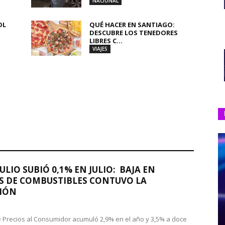
NACIONAL
OL
QUÉ HACER EN SANTIAGO:
DESCUBRE LOS TENEDORES
LIBRES C...
VIAJES
JULIO SUBIÓ 0,1% EN JULIO: BAJA EN
S DE COMBUSTIBLES CONTUVO LA
IÓN
de Precios al Consumidor acumuló 2,9% en el año y 3,5% a doce