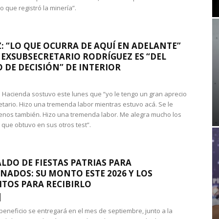
que registró la minería”.
: “LO QUE OCURRA DE AQUÍ EN ADELANTE”
 EXSUBSECRETARIO RODRÍGUEZ ES “DEL
 DE DECISIÓN” DE INTERIOR
 de Hacienda sostuvo este lunes que “yo le tengo un gran aprecio
etario. Hizo una tremenda labor mientras estuvo acá. Se le
nos también. Hizo una tremenda labor. Me alegra mucho los
 que obtuvo en sus otros test”.
LDO DE FIESTAS PATRIAS PARA
NADOS: SU MONTO ESTE 2026 Y LOS
ITOS PARA RECIBIRLO
 beneficio se entregará en el mes de septiembre, junto a la