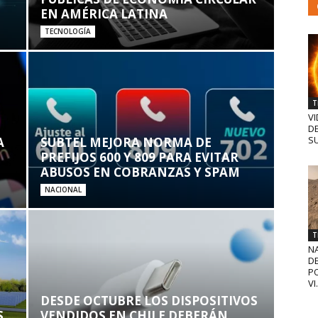
EN AMÉRICA LATINA
TECNOLOGÍA
T
VI
D
SU
A
SUBTEL MEJORA NORMA DE
PREFIJOS 600 Y 809 PARA EVITAR
ABUSOS EN COBRANZAS Y SPAM
NACIONAL
T
N
D
PO
VI.
DESDE OCTUBRE LOS DISPOSITIVOS
S
VENDIDOS EN CHILE DEBERÁN