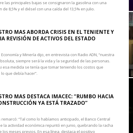
re las principales bajas se consignaron la gasolina con una
 de 8,5% y el diésel con una caída del 13,5% en julio.
STRO MAS ABORDA CRISIS EN EL TENIENTE Y
A REVISIÓN DE ACTIVOS DEL ESTADO
de Economía y Minería dijo, en entrevista con Radio ADN, “nuestra
absoluta, siempre será la vida y la seguridad de las personas.
si esa medida se tenía que tomar teniendo los costos que
 lo que debía hacer”.
STRO MAS DESTACA IMACEC: “RUMBO HACIA
ONSTRUCCIÓN YA ESTÁ TRAZADO”
 remarcó: “Tal como lo habíamos anticipado, el Banco Central
e la actividad económica repuntó en junio, quebrando la racha
e los meses previos. En esa línea, destaca el positivo