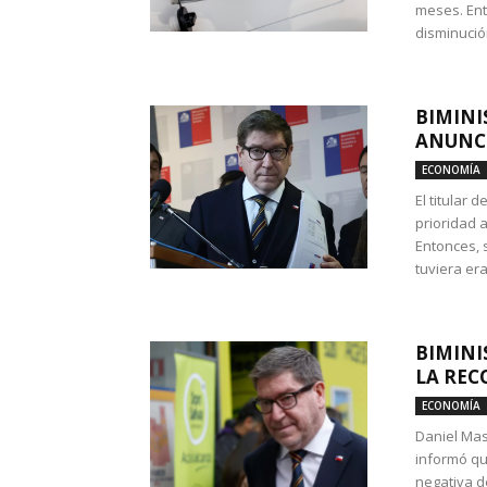
meses. Ent
disminución
BIMINI
ANUNCI
ECONOMÍA
El titular 
prioridad 
Entonces, 
tuviera era
BIMINI
LA REC
ECONOMÍA
Daniel Mas
informó qu
negativa d