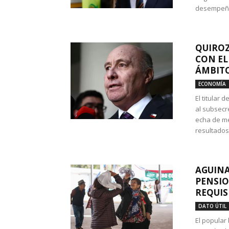
desempeño 
QUIROZ
CON EL
ÁMBITO
ECONOMÍA
El titular
al subsecr
echa de me
resultados
AGUINA
PENSIO
REQUIS
DATO ÚTIL
El popular