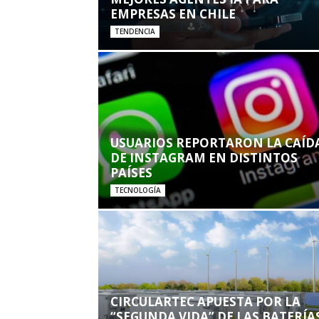
EMPRESAS EN CHILE
TENDENCIA
USUARIOS REPORTARON LA CAÍD
DE INSTAGRAM EN DISTINTOS
PAÍSES
TECNOLOGÍA
CIRCULARTEC APUESTA POR LA
“SEGUNDA VIDA” DE LAS BATERÍA