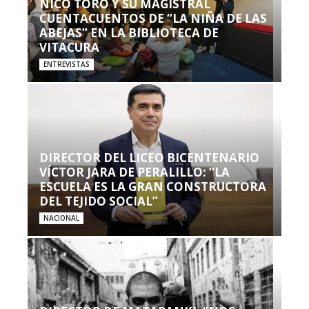
NICO TORO Y SU MAGISTRAL
CUENTACUENTOS DE “LA NIÑA DE LAS
ABEJAS” EN LA BIBLIOTECA DE
VITACURA
ENTREVISTAS
DIRECTOR DEL LICEO BICENTENARIO
VÍCTOR JARA DE PERALILLO: “LA
ESCUELA ES LA GRAN CONSTRUCTORA
DEL TEJIDO SOCIAL”
NACIONAL