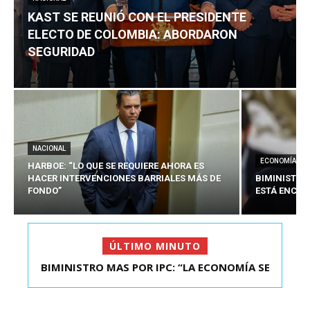
KAST SE REUNIÓ CON EL PRESIDENTE
ELECTO DE COLOMBIA: ABORDARON
SEGURIDAD
NACIONAL
ECONOMÍA
HARBOE: “LO QUE SE REQUIERE AHORA ES
HACER INTERVENCIONES BARRIALES MÁS DE
BIMINISTRO
FONDO”
ESTÁ ENCAU
ÚLTIMO MINUTO
BIMINISTRO MAS POR IPC: “LA ECONOMÍA SE
KAST SE REUNIÓ CON EL PRESIDENTE ELECTO DE
ESTÁ ENC...
COLOMBIA: A...