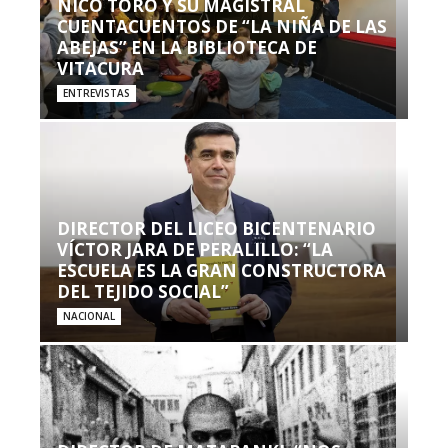
NICO TORO Y SU MAGISTRAL
CUENTACUENTOS DE “LA NIÑA DE LAS
ABEJAS” EN LA BIBLIOTECA DE
VITACURA
ENTREVISTAS
DIRECTOR DEL LICEO BICENTENARIO
VÍCTOR JARA DE PERALILLO: “LA
ESCUELA ES LA GRAN CONSTRUCTORA
DEL TEJIDO SOCIAL”
NACIONAL