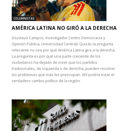
COLUMNISTAS
AMÉRICA LATINA NO GIRÓ A LA DERECHA
(Gustavo Campos, investigador Centro Democracia y
Opinión Pública, Universidad Central): Quizás la pregunta
relevante no sea por qué América Latina gira a la derecha.
La pregunta es por qué una parte creciente de los
ciudadanos ha dejado de creer que los partidos
tradicionales, de izquierda o de derecha, pueden resolver
los problemas que más les preocupan. Ahí podría estar el
verdadero cambio político de la región.