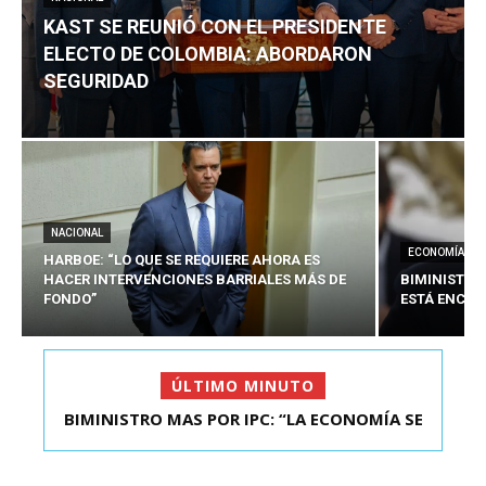
KAST SE REUNIÓ CON EL PRESIDENTE
ELECTO DE COLOMBIA: ABORDARON
SEGURIDAD
NACIONAL
ECONOMÍA
HARBOE: “LO QUE SE REQUIERE AHORA ES
HACER INTERVENCIONES BARRIALES MÁS DE
BIMINISTRO
FONDO”
ESTÁ ENCAU
ÚLTIMO MINUTO
BIMINISTRO MAS POR IPC: “LA ECONOMÍA SE
KAST SE REUNIÓ CON EL PRESIDENTE ELECTO DE
ESTÁ ENC...
COLOMBIA: A...