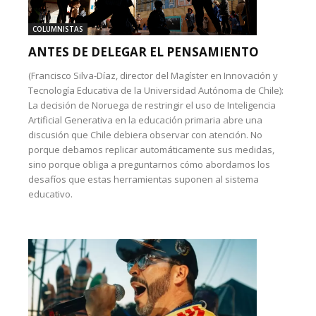
COLUMNISTAS
ANTES DE DELEGAR EL PENSAMIENTO
(Francisco Silva-Díaz, director del Magíster en Innovación y
Tecnología Educativa de la Universidad Autónoma de Chile):
La decisión de Noruega de restringir el uso de Inteligencia
Artificial Generativa en la educación primaria abre una
discusión que Chile debiera observar con atención. No
porque debamos replicar automáticamente sus medidas,
sino porque obliga a preguntarnos cómo abordamos los
desafíos que estas herramientas suponen al sistema
educativo.