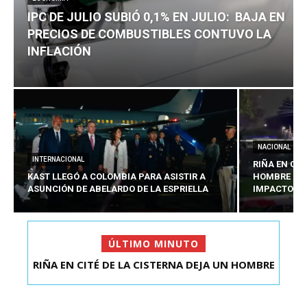
IPC DE JULIO SUBIÓ 0,1% EN JULIO: BAJA EN
PRECIOS DE COMBUSTIBLES CONTUVO LA
INFLACIÓN
NACIONAL
INTERNACIONAL
RIÑA EN CIT
KAST LLEGÓ A COLOMBIA PARA ASISTIR A
HOMBRE CO
ASUNCIÓN DE ABELARDO DE LA ESPRIELLA
IMPACTOS D
ÚLTIMO MINUTO
RIÑA EN CITÉ DE LA CISTERNA DEJA UN HOMBRE
IPC DE JULIO SUBIÓ 0,1% EN JULIO: BAJA EN
COLOMBIANO ...
PRECIOS DE ...