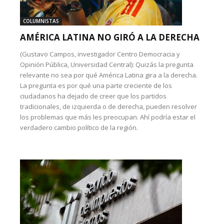
COLUMNISTAS
AMÉRICA LATINA NO GIRÓ A LA DERECHA
(Gustavo Campos, investigador Centro Democracia y
Opinión Pública, Universidad Central): Quizás la pregunta
relevante no sea por qué América Latina gira a la derecha.
La pregunta es por qué una parte creciente de los
ciudadanos ha dejado de creer que los partidos
tradicionales, de izquierda o de derecha, pueden resolver
los problemas que más les preocupan. Ahí podría estar el
verdadero cambio político de la región.