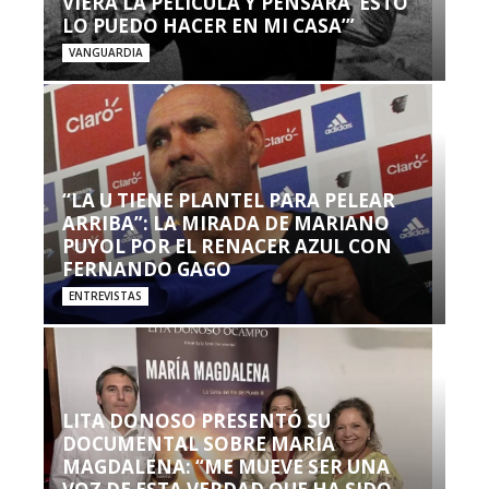
VIERA LA PELÍCULA Y PENSARA ‘ESTO
LO PUEDO HACER EN MI CASA’”
VANGUARDIA
“LA U TIENE PLANTEL PARA PELEAR
ARRIBA”: LA MIRADA DE MARIANO
PUYOL POR EL RENACER AZUL CON
FERNANDO GAGO
ENTREVISTAS
LITA DONOSO PRESENTÓ SU
DOCUMENTAL SOBRE MARÍA
MAGDALENA: “ME MUEVE SER UNA