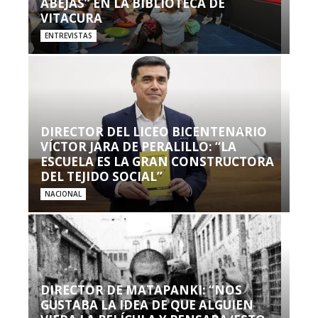
ABEJAS” EN LA BIBLIOTECA DE
VITACURA
ENTREVISTAS
DIRECTOR DEL LICEO BICENTENARIO
VÍCTOR JARA DE PERALILLO: “LA
ESCUELA ES LA GRAN CONSTRUCTORA
DEL TEJIDO SOCIAL”
NACIONAL
DIRECTOR DE MATAPANKI: “NOS
GUSTABA LA IDEA DE QUE ALGUIEN