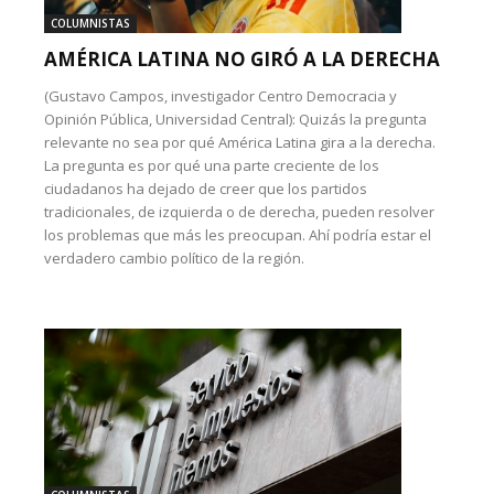
COLUMNISTAS
AMÉRICA LATINA NO GIRÓ A LA DERECHA
(Gustavo Campos, investigador Centro Democracia y
Opinión Pública, Universidad Central): Quizás la pregunta
relevante no sea por qué América Latina gira a la derecha.
La pregunta es por qué una parte creciente de los
ciudadanos ha dejado de creer que los partidos
tradicionales, de izquierda o de derecha, pueden resolver
los problemas que más les preocupan. Ahí podría estar el
verdadero cambio político de la región.