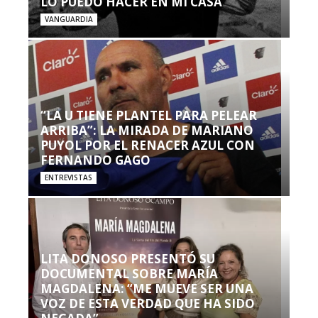
LO PUEDO HACER EN MI CASA’”
VANGUARDIA
“LA U TIENE PLANTEL PARA PELEAR
ARRIBA”: LA MIRADA DE MARIANO
PUYOL POR EL RENACER AZUL CON
FERNANDO GAGO
ENTREVISTAS
LITA DONOSO PRESENTÓ SU
DOCUMENTAL SOBRE MARÍA
MAGDALENA: “ME MUEVE SER UNA
VOZ DE ESTA VERDAD QUE HA SIDO