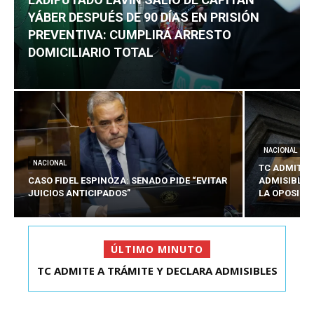
YÁBER DESPUÉS DE 90 DÍAS EN PRISIÓN
PREVENTIVA: CUMPLIRÁ ARRESTO
DOMICILIARIO TOTAL
NACIONAL
NACIONAL
TC ADMITE 
CASO FIDEL ESPINOZA: SENADO PIDE “EVITAR
ADMISIBLES
JUICIOS ANTICIPADOS”
LA OPOSICI
ÚLTIMO MINUTO
TC ADMITE A TRÁMITE Y DECLARA ADMISIBLES
EXDIPUTADO LAVÍN SALIÓ DE CAPITÁN YÁBER
LOS TRES REQU...
DESPUÉS DE 90 ...