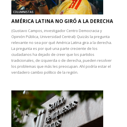
COLUMNISTAS
AMÉRICA LATINA NO GIRÓ A LA DERECHA
(Gustavo Campos, investigador Centro Democracia y
Opinión Pública, Universidad Central): Quizás la pregunta
relevante no sea por qué América Latina gira a la derecha.
La pregunta es por qué una parte creciente de los
ciudadanos ha dejado de creer que los partidos
tradicionales, de izquierda o de derecha, pueden resolver
los problemas que más les preocupan. Ahí podría estar el
verdadero cambio político de la región.