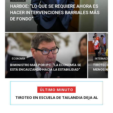
HARBOE: “LO QUE SE REQUIERE AHORA ES
HACER INTERVENCIONES BARRIALES MÁS
DE FONDO”
ECONOMÍA
INTERNACIONA
BIMINISTRO MAS POR IPC: “LA ECONOMÍA SE
TIROTEO EN 
ESTÁ ENCAUZANDO HACIA LA ESTABILIDAD”
MENOS NUEV
ÚLTIMO MINUTO
TIROTEO EN ESCUELA DE TAILANDIA DEJA AL
HARBOE: “LO QUE SE REQUIERE AHORA ES HACER
MENOS NUEVE MU...
INTER...