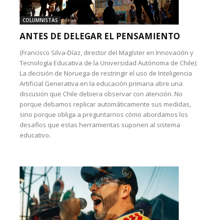
COLUMNISTAS
ANTES DE DELEGAR EL PENSAMIENTO
(Francisco Silva-Díaz, director del Magíster en Innovación y
Tecnología Educativa de la Universidad Autónoma de Chile):
La decisión de Noruega de restringir el uso de Inteligencia
Artificial Generativa en la educación primaria abre una
discusión que Chile debiera observar con atención. No
porque debamos replicar automáticamente sus medidas,
sino porque obliga a preguntarnos cómo abordamos los
desafíos que estas herramientas suponen al sistema
educativo.