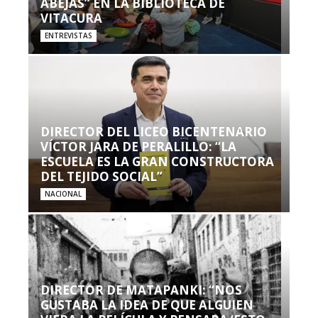
ABEJAS” EN LA BIBLIOTECA DE
VITACURA
ENTREVISTAS
DIRECTOR DEL LICEO BICENTENARIO
VÍCTOR JARA DE PERALILLO: “LA
ESCUELA ES LA GRAN CONSTRUCTORA
DEL TEJIDO SOCIAL”
NACIONAL
DIRECTOR DE MATAPANKI: “NOS
GUSTABA LA IDEA DE QUE ALGUIEN