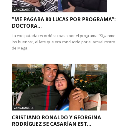
VANGUARDIA
“ME PAGABA 80 LUCAS POR PROGRAMA”:
DOCTORA...
La exdiputada recordó su paso por el programa “Síganme
los buenos”, el late que era conducido por el actual rostro
de Mega.
VANGUARDIA
CRISTIANO RONALDO Y GEORGINA
RODRÍGUEZ SE CASARÍAN EST...