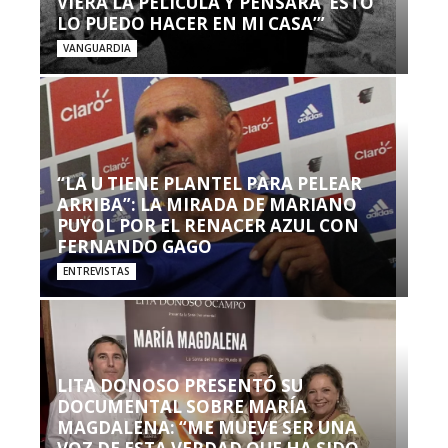
VIERA LA PELÍCULA Y PENSARA ‘ESTO
LO PUEDO HACER EN MI CASA’”
VANGUARDIA
“LA U TIENE PLANTEL PARA PELEAR
ARRIBA”: LA MIRADA DE MARIANO
PUYOL POR EL RENACER AZUL CON
FERNANDO GAGO
ENTREVISTAS
LITA DONOSO PRESENTÓ SU
DOCUMENTAL SOBRE MARÍA
MAGDALENA: “ME MUEVE SER UNA