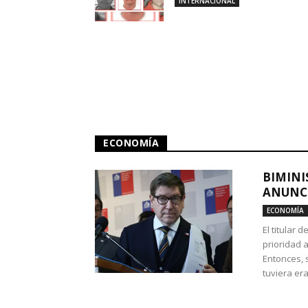
INTERNACIONAL
ECONOMÍA
BIMINI
ANUNCI
ECONOMÍA
El titular 
prioridad 
Entonces, 
tuviera era