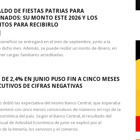
LDO DE FIESTAS PATRIAS PARA
NADOS: SU MONTO ESTE 2026 Y LOS
ITOS PARA RECIBIRLO
 beneficio se entregará en el mes de septiembre, junto a la
 dicho mes. Además, se puede recibir un monto de dinero, en
ner cargas familiares acreditadas.
 DE 2,4% EN JUNIO PUSO FIN A CINCO MESES
UTIVOS DE CIFRAS NEGATIVAS
do dobló las expectativa del mismo Banco Central, que esperaba
 terminó con cinco meses consecutivos de números en rojo de la
económica del país. Según el Banco Central, el resultado del
sual de Actividad Económica de junio se explicó por el
 de la minería, los servicios y el comercio.