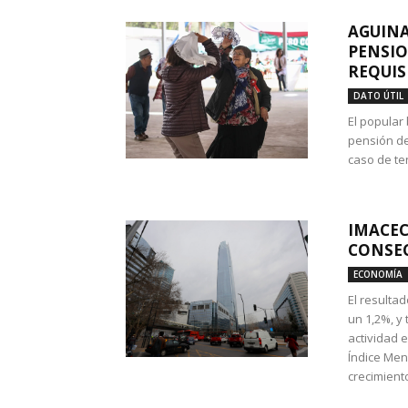
AGUINA
PENSIO
REQUIS
DATO ÚTIL
El popular
pensión de
caso de te
IMACEC
CONSEC
ECONOMÍA
El resulta
un 1,2%, y
actividad 
Índice Men
crecimiento