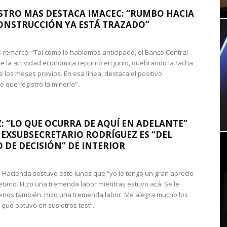
STRO MAS DESTACA IMACEC: “RUMBO HACIA
ONSTRUCCIÓN YA ESTÁ TRAZADO”
 remarcó: “Tal como lo habíamos anticipado, el Banco Central
e la actividad económica repuntó en junio, quebrando la racha
e los meses previos. En esa línea, destaca el positivo
que registró la minería”.
: “LO QUE OCURRA DE AQUÍ EN ADELANTE”
 EXSUBSECRETARIO RODRÍGUEZ ES “DEL
 DE DECISIÓN” DE INTERIOR
 de Hacienda sostuvo este lunes que “yo le tengo un gran aprecio
etario. Hizo una tremenda labor mientras estuvo acá. Se le
nos también. Hizo una tremenda labor. Me alegra mucho los
 que obtuvo en sus otros test”.