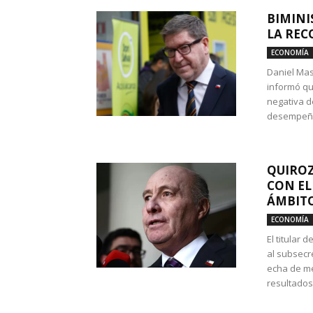
BIMINI
LA REC
ECONOMÍA
Daniel Mas
informó qu
negativa d
desempeño 
QUIROZ
CON EL
ÁMBITO
ECONOMÍA
El titular
al subsecr
echa de me
resultados