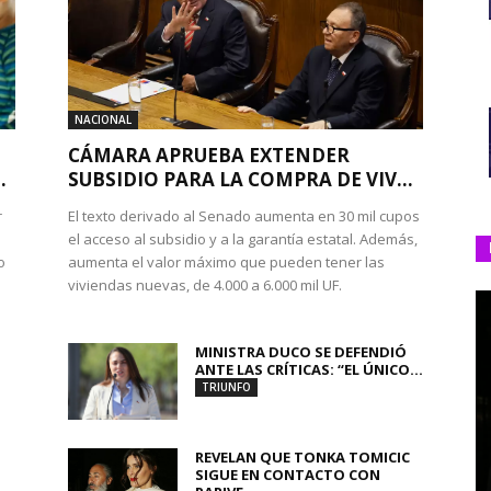
NACIONAL
CÁMARA APRUEBA EXTENDER
.
SUBSIDIO PARA LA COMPRA DE VIV...
r
El texto derivado al Senado aumenta en 30 mil cupos
el acceso al subsidio y a la garantía estatal. Además,
o
aumenta el valor máximo que pueden tener las
viviendas nuevas, de 4.000 a 6.000 mil UF.
MINISTRA DUCO SE DEFENDIÓ
ANTE LAS CRÍTICAS: “EL ÚNICO...
TRIUNFO
REVELAN QUE TONKA TOMICIC
SIGUE EN CONTACTO CON