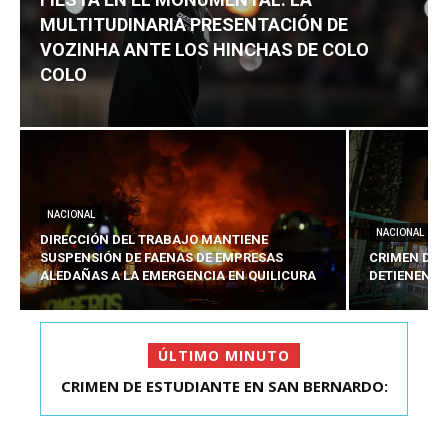
MULTITUDINARIA PRESENTACIÓN DE
VOZINHA ANTE LOS HINCHAS DE COLO
COLO
NACIONAL
NACIONAL
DIRECCIÓN DEL TRABAJO MANTIENE
SUSPENSIÓN DE FAENAS DE EMPRESAS
CRIMEN DE 
ALEDAÑAS A LA EMERGENCIA EN QUILICURA
DETIENEN A
ÚLTIMO MINUTO
CRIMEN DE ESTUDIANTE EN SAN BERNARDO:
DETIENEN AL PRES...