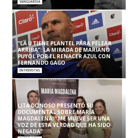
VANGUARDIA
“LA U TIENE PLANTEL PARA PELEAR
ARRIBA”: LA MIRADA DE MARIANO
PUYOL POR EL RENACER AZUL CON
FERNANDO GAGO
ENTREVISTAS
LITA DONOSO PRESENTÓ SU
DOCUMENTAL SOBRE MARÍA
MAGDALENA: “ME MUEVE SER UNA
VOZ DE ESTA VERDAD QUE HA SIDO
NEGADA”