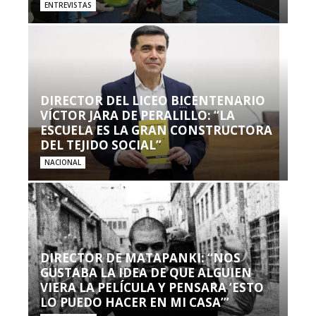
ENTREVISTAS
DIRECTOR DEL LICEO BICENTENARIO
VÍCTOR JARA DE PERALILLO: “LA
ESCUELA ES LA GRAN CONSTRUCTORA
DEL TEJIDO SOCIAL”
NACIONAL
DIRECTOR DE MATAPANKI: “NOS
GUSTABA LA IDEA DE QUE ALGUIEN
VIERA LA PELÍCULA Y PENSARA ‘ESTO
LO PUEDO HACER EN MI CASA’”