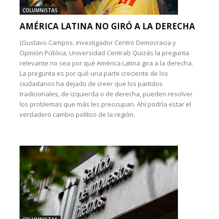
COLUMNISTAS
AMÉRICA LATINA NO GIRÓ A LA DERECHA
(Gustavo Campos, investigador Centro Democracia y
Opinión Pública, Universidad Central): Quizás la pregunta
relevante no sea por qué América Latina gira a la derecha.
La pregunta es por qué una parte creciente de los
ciudadanos ha dejado de creer que los partidos
tradicionales, de izquierda o de derecha, pueden resolver
los problemas que más les preocupan. Ahí podría estar el
verdadero cambio político de la región.