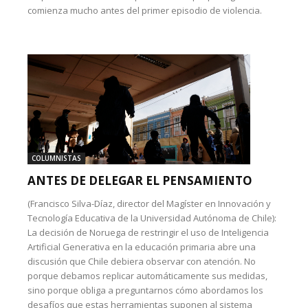
comienza mucho antes del primer episodio de violencia.
COLUMNISTAS
ANTES DE DELEGAR EL PENSAMIENTO
(Francisco Silva-Díaz, director del Magíster en Innovación y
Tecnología Educativa de la Universidad Autónoma de Chile):
La decisión de Noruega de restringir el uso de Inteligencia
Artificial Generativa en la educación primaria abre una
discusión que Chile debiera observar con atención. No
porque debamos replicar automáticamente sus medidas,
sino porque obliga a preguntarnos cómo abordamos los
desafíos que estas herramientas suponen al sistema