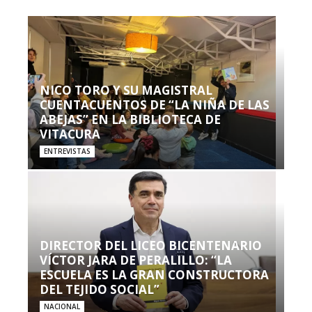
NICO TORO Y SU MAGISTRAL
CUENTACUENTOS DE “LA NIÑA DE LAS
ABEJAS” EN LA BIBLIOTECA DE
VITACURA
ENTREVISTAS
DIRECTOR DEL LICEO BICENTENARIO
VÍCTOR JARA DE PERALILLO: “LA
ESCUELA ES LA GRAN CONSTRUCTORA
DEL TEJIDO SOCIAL”
NACIONAL