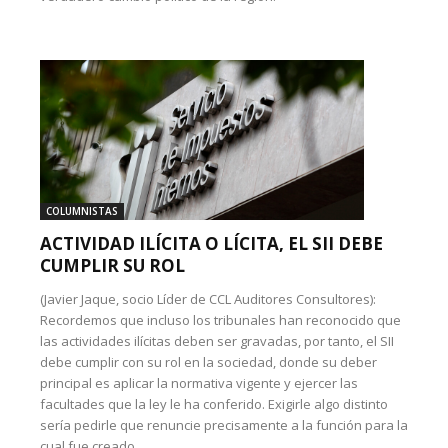
COLUMNISTAS
ACTIVIDAD ILÍCITA O LÍCITA, EL SII DEBE
CUMPLIR SU ROL
(Javier Jaque, socio Líder de CCL Auditores Consultores):
Recordemos que incluso los tribunales han reconocido que
las actividades ilícitas deben ser gravadas, por tanto, el SII
debe cumplir con su rol en la sociedad, donde su deber
principal es aplicar la normativa vigente y ejercer las
facultades que la ley le ha conferido. Exigirle algo distinto
sería pedirle que renuncie precisamente a la función para la
cual fue creado.