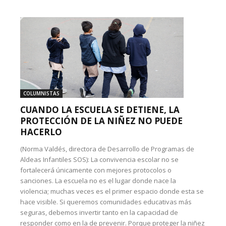
COLUMNISTAS
CUANDO LA ESCUELA SE DETIENE, LA
PROTECCIÓN DE LA NIÑEZ NO PUEDE
HACERLO
(Norma Valdés, directora de Desarrollo de Programas de
Aldeas Infantiles SOS): La convivencia escolar no se
fortalecerá únicamente con mejores protocolos o
sanciones. La escuela no es el lugar donde nace la
violencia; muchas veces es el primer espacio donde esta se
hace visible. Si queremos comunidades educativas más
seguras, debemos invertir tanto en la capacidad de
responder como en la de prevenir. Porque proteger la niñez