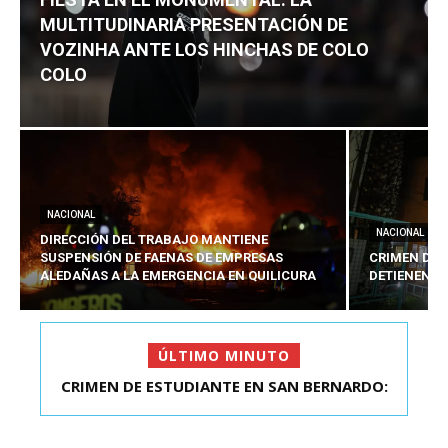
MULTITUDINARIA PRESENTACIÓN DE
VOZINHA ANTE LOS HINCHAS DE COLO
COLO
NACIONAL
NACIONAL
DIRECCIÓN DEL TRABAJO MANTIENE
SUSPENSIÓN DE FAENAS DE EMPRESAS
CRIMEN DE 
ALEDAÑAS A LA EMERGENCIA EN QUILICURA
DETIENEN A
ÚLTIMO MINUTO
FIESTA EN EL MONUMENTAL: LA
MULTITUDINARIA PRESENTACIÓ...