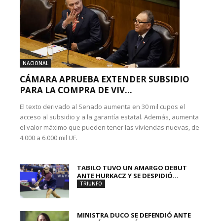
NACIONAL
CÁMARA APRUEBA EXTENDER SUBSIDIO
PARA LA COMPRA DE VIV...
El texto derivado al Senado aumenta en 30 mil cupos el
acceso al subsidio y a la garantía estatal. Además, aumenta
el valor máximo que pueden tener las viviendas nuevas, de
4.000 a 6.000 mil UF.
TABILO TUVO UN AMARGO DEBUT
ANTE HURKACZ Y SE DESPIDIÓ...
TRIUNFO
MINISTRA DUCO SE DEFENDIÓ ANTE