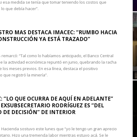
si esa medida se tenía que tomar teniendo los costos que
 lo que debía hacer”.
STRO MAS DESTACA IMACEC: “RUMBO HACIA
ONSTRUCCIÓN YA ESTÁ TRAZADO”
 remarcó: “Tal como lo habíamos anticipado, el Banco Central
e la actividad económica repuntó en junio, quebrando la racha
e los meses previos. En esa línea, destaca el positivo
que registró la minería”.
: “LO QUE OCURRA DE AQUÍ EN ADELANTE”
 EXSUBSECRETARIO RODRÍGUEZ ES “DEL
 DE DECISIÓN” DE INTERIOR
 de Hacienda sostuvo este lunes que “yo le tengo un gran aprecio
etario. Hizo una tremenda labor mientras estuvo acá. Se le