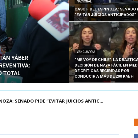
NACIONAL
CASO FIDEL ESPINOZA: SENADO 
“EVITAR JUICIOS ANTICIPADOS”
VANGUARDIA
ITÁN YÁBER
“ME VOY DE CHILE”: LA DRÁSTIC
PREVENTIVA:
DECISIÓN DE NAYA FÁCIL EN MED
DE CRÍTICAS RECIBIDAS POR
O TOTAL
CONDUCIR A MÁS DE 200 KM/H
ÁMITE Y DECLARA ADMISIBLES LOS TRES REQU...