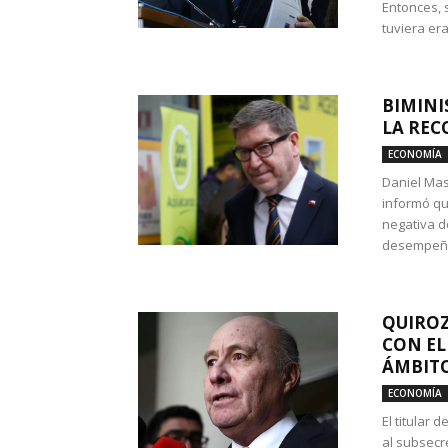
Entonces, 
tuviera era
BIMINI
LA REC
ECONOMÍA
Daniel Mas
informó qu
negativa d
desempeño 
QUIROZ
CON EL
ÁMBITO
ECONOMÍA
El titular
al subsecr