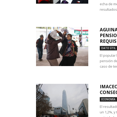
echa de me
resultados
AGUINA
PENSIO
REQUIS
DATO ÚTIL
El popular
pensión de
caso de te
IMACEC
CONSEC
ECONOMÍA
El resulta
un 1,2%, y