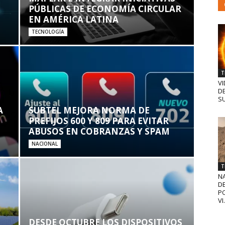
PÚBLICAS DE ECONOMÍA CIRCULAR
EN AMÉRICA LATINA
TECNOLOGÍA
T
VI
D
SU
A
SUBTEL MEJORA NORMA DE
PREFIJOS 600 Y 809 PARA EVITAR
ABUSOS EN COBRANZAS Y SPAM
NACIONAL
T
N
D
PO
VI.
DESDE OCTUBRE LOS DISPOSITIVOS