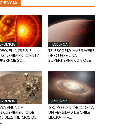
CIENCIA
ENDENCIA
TENDENCIA
DEO: EL INCREÍBLE
TELESCOPIO JAMES WEBB
ESCUBRIMIENTO EN LA
DESCUBRE UNA
PERFICIE SO...
SUPERTIERRA CON OCÉ...
ENDENCIA
TENDENCIA
ASA ANUNCIA
GRUPO CIENTÍFICO DE LA
ESCUBRIMIENTO DE
UNIVERSIDAD DE CHILE
SIBLES INDICIOS DE
LIDERA “MA...
..