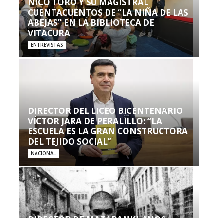
NICO TORO Y SU MAGISTRAL
CUENTACUENTOS DE “LA NIÑA DE LAS
ABEJAS” EN LA BIBLIOTECA DE
VITACURA
ENTREVISTAS
DIRECTOR DEL LICEO BICENTENARIO
VÍCTOR JARA DE PERALILLO: “LA
ESCUELA ES LA GRAN CONSTRUCTORA
DEL TEJIDO SOCIAL”
NACIONAL