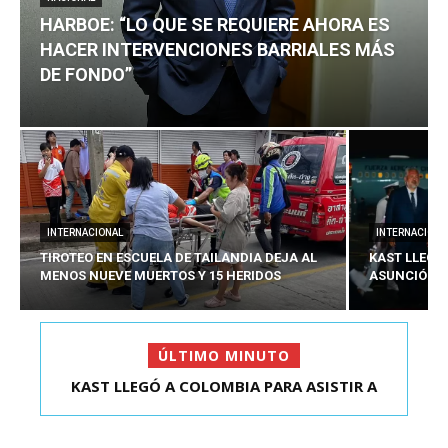
HARBOE: “LO QUE SE REQUIERE AHORA ES
HACER INTERVENCIONES BARRIALES MÁS
DE FONDO”
INTERNACIONAL
INTERNACIONA
TIROTEO EN ESCUELA DE TAILANDIA DEJA AL
KAST LLEGÓ
MENOS NUEVE MUERTOS Y 15 HERIDOS
ASUNCIÓN D
ÚLTIMO MINUTO
KAST LLEGÓ A COLOMBIA PARA ASISTIR A
ASUNCIÓN DE ABELA...