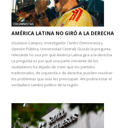
COLUMNISTAS
AMÉRICA LATINA NO GIRÓ A LA DERECHA
(Gustavo Campos, investigador Centro Democracia y
Opinión Pública, Universidad Central): Quizás la pregunta
relevante no sea por qué América Latina gira a la derecha.
La pregunta es por qué una parte creciente de los
ciudadanos ha dejado de creer que los partidos
tradicionales, de izquierda o de derecha, pueden resolver
los problemas que más les preocupan. Ahí podría estar el
verdadero cambio político de la región.