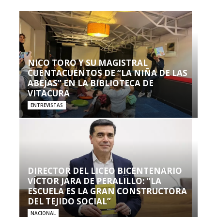
NICO TORO Y SU MAGISTRAL
CUENTACUENTOS DE “LA NIÑA DE LAS
ABEJAS” EN LA BIBLIOTECA DE
VITACURA
ENTREVISTAS
DIRECTOR DEL LICEO BICENTENARIO
VÍCTOR JARA DE PERALILLO: “LA
ESCUELA ES LA GRAN CONSTRUCTORA
DEL TEJIDO SOCIAL”
NACIONAL