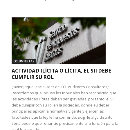
COLUMNISTAS
ACTIVIDAD ILÍCITA O LÍCITA, EL SII DEBE
CUMPLIR SU ROL
(Javier Jaque, socio Líder de CCL Auditores Consultores):
Recordemos que incluso los tribunales han reconocido que
las actividades ilícitas deben ser gravadas, por tanto, el SII
debe cumplir con su rol en la sociedad, donde su deber
principal es aplicar la normativa vigente y ejercer las
facultades que la ley le ha conferido. Exigirle algo distinto
sería pedirle que renuncie precisamente a la función para la
cual fue creado.