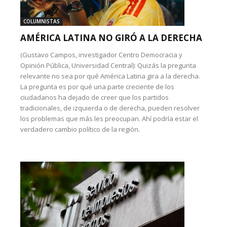
COLUMNISTAS
AMÉRICA LATINA NO GIRÓ A LA DERECHA
(Gustavo Campos, investigador Centro Democracia y
Opinión Pública, Universidad Central): Quizás la pregunta
relevante no sea por qué América Latina gira a la derecha.
La pregunta es por qué una parte creciente de los
ciudadanos ha dejado de creer que los partidos
tradicionales, de izquierda o de derecha, pueden resolver
los problemas que más les preocupan. Ahí podría estar el
verdadero cambio político de la región.