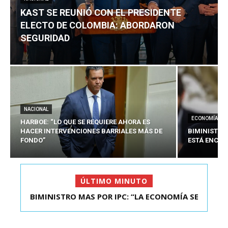
KAST SE REUNIÓ CON EL PRESIDENTE
ELECTO DE COLOMBIA: ABORDARON
SEGURIDAD
NACIONAL
ECONOMÍA
HARBOE: “LO QUE SE REQUIERE AHORA ES
HACER INTERVENCIONES BARRIALES MÁS DE
BIMINISTRO
FONDO”
ESTÁ ENCAU
ÚLTIMO MINUTO
BIMINISTRO MAS POR IPC: “LA ECONOMÍA SE
KAST SE REUNIÓ CON EL PRESIDENTE ELECTO DE
ESTÁ ENC...
COLOMBIA: A...