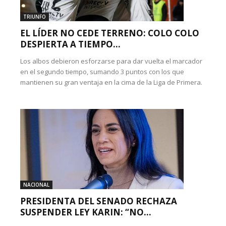
TRIUNFO
EL LÍDER NO CEDE TERRENO: COLO COLO
DESPIERTA A TIEMPO...
Los albos debieron esforzarse para dar vuelta el marcador
en el segundo tiempo, sumando 3 puntos con los que
mantienen su gran ventaja en la cima de la Liga de Primera.
NACIONAL
PRESIDENTA DEL SENADO RECHAZA
SUSPENDER LEY KARIN: “NO...