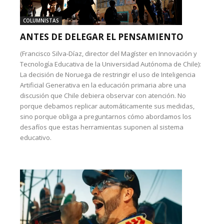
COLUMNISTAS
ANTES DE DELEGAR EL PENSAMIENTO
(Francisco Silva-Díaz, director del Magíster en Innovación y
Tecnología Educativa de la Universidad Autónoma de Chile):
La decisión de Noruega de restringir el uso de Inteligencia
Artificial Generativa en la educación primaria abre una
discusión que Chile debiera observar con atención. No
porque debamos replicar automáticamente sus medidas,
sino porque obliga a preguntarnos cómo abordamos los
desafíos que estas herramientas suponen al sistema
educativo.