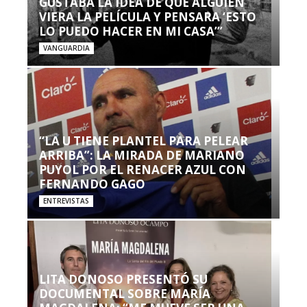
GUSTABA LA IDEA DE QUE ALGUIEN
VIERA LA PELÍCULA Y PENSARA ‘ESTO
LO PUEDO HACER EN MI CASA’”
VANGUARDIA
“LA U TIENE PLANTEL PARA PELEAR
ARRIBA”: LA MIRADA DE MARIANO
PUYOL POR EL RENACER AZUL CON
FERNANDO GAGO
ENTREVISTAS
LITA DONOSO PRESENTÓ SU
DOCUMENTAL SOBRE MARÍA