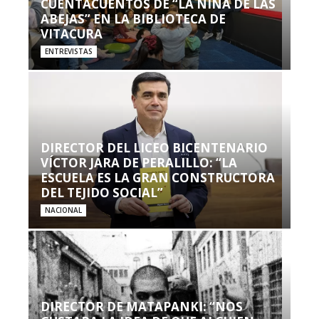
CUENTACUENTOS DE “LA NIÑA DE LAS
ABEJAS” EN LA BIBLIOTECA DE
VITACURA
ENTREVISTAS
DIRECTOR DEL LICEO BICENTENARIO
VÍCTOR JARA DE PERALILLO: “LA
ESCUELA ES LA GRAN CONSTRUCTORA
DEL TEJIDO SOCIAL”
NACIONAL
DIRECTOR DE MATAPANKI: “NOS