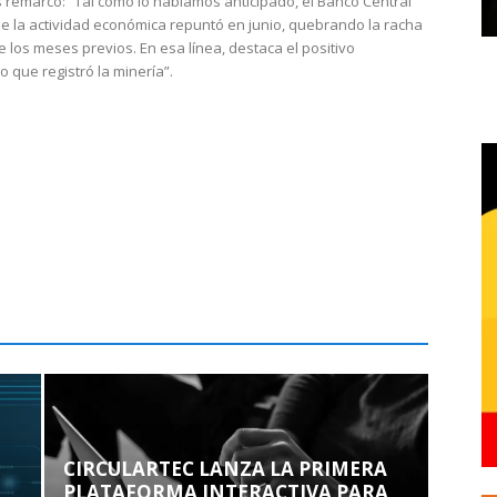
 remarcó: “Tal como lo habíamos anticipado, el Banco Central
e la actividad económica repuntó en junio, quebrando la racha
e los meses previos. En esa línea, destaca el positivo
que registró la minería”.
CIRCULARTEC LANZA LA PRIMERA
PLATAFORMA INTERACTIVA PARA