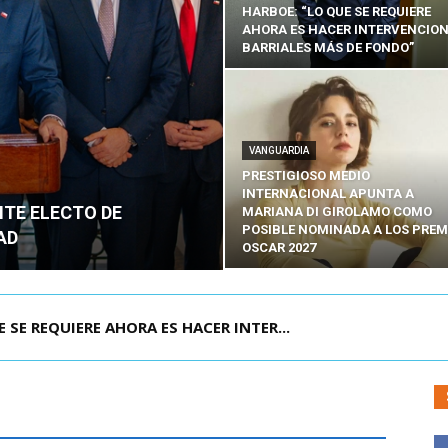
HARBOE: “LO QUE SE REQUIERE
AHORA ES HACER INTERVENCIO
BARRIALES MÁS DE FONDO”
VANGUARDIA
PRESTIGIOSO MEDIO
INTERNACIONAL APUNTA A
NTE ELECTO DE
MARIANA DI GIROLAMO COMO
POSIBLE NOMINADA A LOS PREM
AD
OSCAR 2027
POR IPC: “LA ECONOMÍA SE ESTÁ ENC...