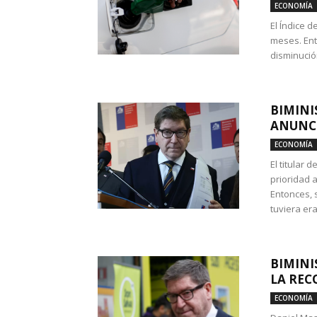
ECONOMÍA
El Índice 
meses. Ent
disminución
BIMINI
ANUNCI
ECONOMÍA
El titular 
prioridad 
Entonces, 
tuviera era
BIMINI
LA REC
ECONOMÍA