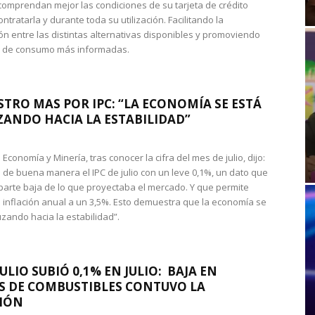
omprendan mejor las condiciones de su tarjeta de crédito
ntratarla y durante toda su utilización. Facilitando la
n entre las distintas alternativas disponibles y promoviendo
s de consumo más informadas.
STRO MAS POR IPC: “LA ECONOMÍA SE ESTÁ
ANDO HACIA LA ESTABILIDAD”
de Economía y Minería, tras conocer la cifra del mes de julio, dijo:
 de buena manera el IPC de julio con un leve 0,1%, un dato que
 parte baja de lo que proyectaba el mercado. Y que permite
 inflación anual a un 3,5%. Esto demuestra que la economía se
zando hacia la estabilidad”.
JULIO SUBIÓ 0,1% EN JULIO: BAJA EN
S DE COMBUSTIBLES CONTUVO LA
IÓN