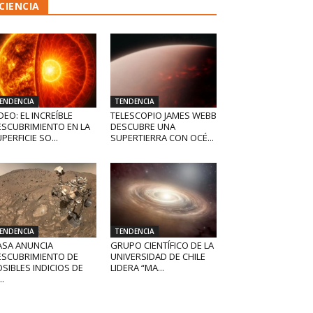
CIENCIA
ENDENCIA
TENDENCIA
DEO: EL INCREÍBLE
TELESCOPIO JAMES WEBB
ESCUBRIMIENTO EN LA
DESCUBRE UNA
PERFICIE SO...
SUPERTIERRA CON OCÉ...
ENDENCIA
TENDENCIA
ASA ANUNCIA
GRUPO CIENTÍFICO DE LA
ESCUBRIMIENTO DE
UNIVERSIDAD DE CHILE
SIBLES INDICIOS DE
LIDERA “MA...
..