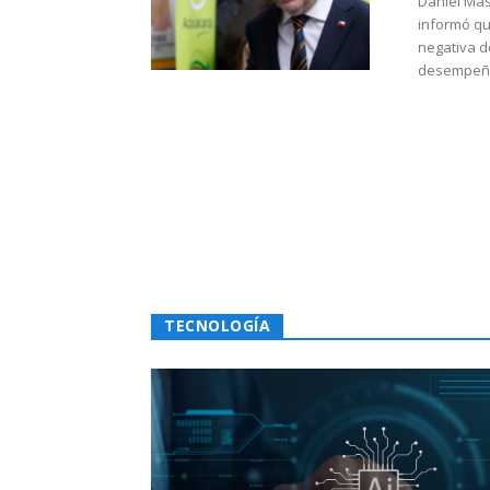
Daniel Mas
informó qu
negativa d
desempeño 
TECNOLOGÍA