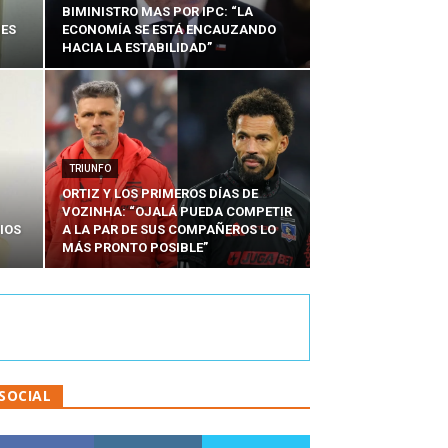
BIMINISTRO MAS POR IPC: “LA
NES
ECONOMÍA SE ESTÁ ENCAUZANDO
HACIA LA ESTABILIDAD”
TRIUNFO
ORTIZ Y LOS PRIMEROS DÍAS DE
VOZINHA: “OJALÁ PUEDA COMPETIR
IOS
A LA PAR DE SUS COMPAÑEROS LO
MÁS PRONTO POSIBLE”
SOCIAL