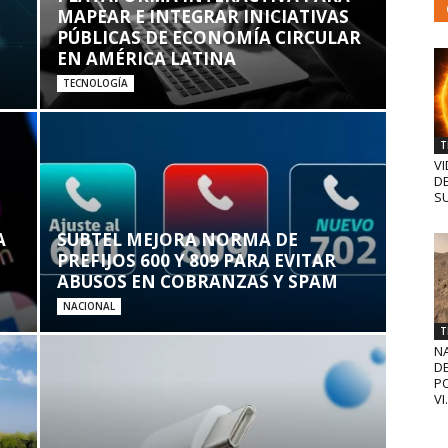
MAPEAR E INTEGRAR INICIATIVAS
PÚBLICAS DE ECONOMÍA CIRCULAR
EN AMÉRICA LATINA
TECNOLOGÍA
T
VI
D
SU
A
SUBTEL MEJORA NORMA DE
PREFIJOS 600 Y 809 PARA EVITAR
ABUSOS EN COBRANZAS Y SPAM
NACIONAL
T
N
D
PO
VI.