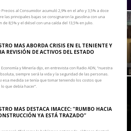
de Precios al Consumidor acumuló 2,9% en el año y 3,5% a doce
re las principales bajas se consignaron la gasolina con una
 de 8,5% y el diésel con una caída del 13,5% en julio.
STRO MAS ABORDA CRISIS EN EL TENIENTE Y
A REVISIÓN DE ACTIVOS DEL ESTADO
de Economía y Minería dijo, en entrevista con Radio ADN, “nuestra
absoluta, siempre será la vida y la seguridad de las personas.
si esa medida se tenía que tomar teniendo los costos que
 lo que debía hacer”.
STRO MAS DESTACA IMACEC: “RUMBO HACIA
ONSTRUCCIÓN YA ESTÁ TRAZADO”