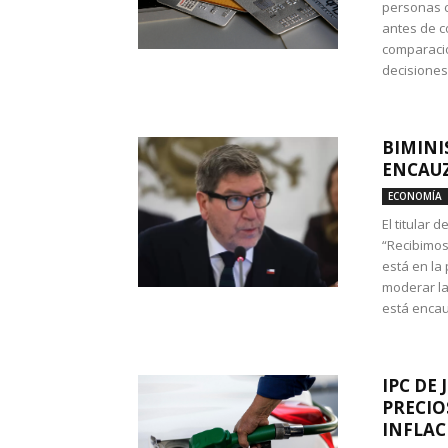
personas c
antes de co
comparació
decisione
BIMINI
ENCAUZ
ECONOMÍA
El titular 
“Recibimos
está en la
moderar la
está encau
IPC DE 
PRECIO
INFLAC