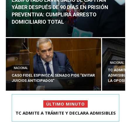
YÁBER DESPUÉS DE 90 DÍAS EN PRISIÓN
PREVENTIVA: CUMPLIRÁ ARRESTO
DOMICILIARIO TOTAL
NACIONAL
NACIONAL
TC ADMITE 
CASO FIDEL ESPINOZA: SENADO PIDE “EVITAR
ADMISIBLES
JUICIOS ANTICIPADOS”
LA OPOSICI
ÚLTIMO MINUTO
TC ADMITE A TRÁMITE Y DECLARA ADMISIBLES
EXDIPUTADO LAVÍN SALIÓ DE CAPITÁN YÁBER
LOS TRES REQU...
DESPUÉS DE 90 ...