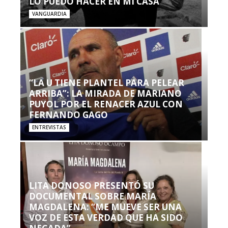
LO PUEDO HACER EN MI CASA’”
VANGUARDIA
“LA U TIENE PLANTEL PARA PELEAR
ARRIBA”: LA MIRADA DE MARIANO
PUYOL POR EL RENACER AZUL CON
FERNANDO GAGO
ENTREVISTAS
LITA DONOSO PRESENTÓ SU
DOCUMENTAL SOBRE MARÍA
MAGDALENA: “ME MUEVE SER UNA
VOZ DE ESTA VERDAD QUE HA SIDO