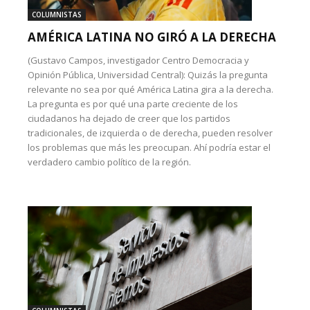
COLUMNISTAS
AMÉRICA LATINA NO GIRÓ A LA DERECHA
(Gustavo Campos, investigador Centro Democracia y
Opinión Pública, Universidad Central): Quizás la pregunta
relevante no sea por qué América Latina gira a la derecha.
La pregunta es por qué una parte creciente de los
ciudadanos ha dejado de creer que los partidos
tradicionales, de izquierda o de derecha, pueden resolver
los problemas que más les preocupan. Ahí podría estar el
verdadero cambio político de la región.