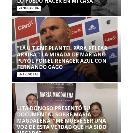
LO PUEDO HACER EN MI CASA’”
VANGUARDIA
“LA U TIENE PLANTEL PARA PELEAR
ARRIBA”: LA MIRADA DE MARIANO
PUYOL POR EL RENACER AZUL CON
FERNANDO GAGO
ENTREVISTAS
LITA DONOSO PRESENTÓ SU
DOCUMENTAL SOBRE MARÍA
MAGDALENA: “ME MUEVE SER UNA
VOZ DE ESTA VERDAD QUE HA SIDO