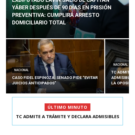
YÁBER DESPUÉS DE 90 DÍAS EN PRISIÓN
PREVENTIVA: CUMPLIRÁ ARRESTO
DOMICILIARIO TOTAL
NACIONAL
NACIONAL
TC ADMITE 
CASO FIDEL ESPINOZA: SENADO PIDE “EVITAR
ADMISIBLES
JUICIOS ANTICIPADOS”
LA OPOSICI
ÚLTIMO MINUTO
TC ADMITE A TRÁMITE Y DECLARA ADMISIBLES
EXDIPUTADO LAVÍN SALIÓ DE CAPITÁN YÁBER
LOS TRES REQU...
DESPUÉS DE 90 ...