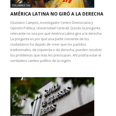
COLUMNISTAS
AMÉRICA LATINA NO GIRÓ A LA DERECHA
(Gustavo Campos, investigador Centro Democracia y
Opinión Pública, Universidad Central): Quizás la pregunta
relevante no sea por qué América Latina gira a la derecha.
La pregunta es por qué una parte creciente de los
ciudadanos ha dejado de creer que los partidos
tradicionales, de izquierda o de derecha, pueden resolver
los problemas que más les preocupan. Ahí podría estar el
verdadero cambio político de la región.