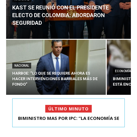
KAST SE REUNIÓ CON EL PRESIDENTE
ELECTO DE COLOMBIA: ABORDARON
SEGURIDAD
NACIONAL
ECONOMÍA
HARBOE: “LO QUE SE REQUIERE AHORA ES
HACER INTERVENCIONES BARRIALES MÁS DE
BIMINISTRO
FONDO”
ESTÁ ENCAU
ÚLTIMO MINUTO
BIMINISTRO MAS POR IPC: “LA ECONOMÍA SE
KAST SE REUNIÓ CON EL PRESIDENTE ELECTO DE
ESTÁ ENC...
COLOMBIA: A...