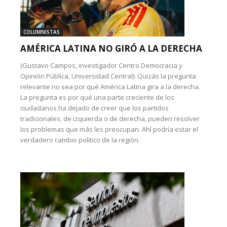
COLUMNISTAS
AMÉRICA LATINA NO GIRÓ A LA DERECHA
(Gustavo Campos, investigador Centro Democracia y
Opinión Pública, Universidad Central): Quizás la pregunta
relevante no sea por qué América Latina gira a la derecha.
La pregunta es por qué una parte creciente de los
ciudadanos ha dejado de creer que los partidos
tradicionales, de izquierda o de derecha, pueden resolver
los problemas que más les preocupan. Ahí podría estar el
verdadero cambio político de la región.