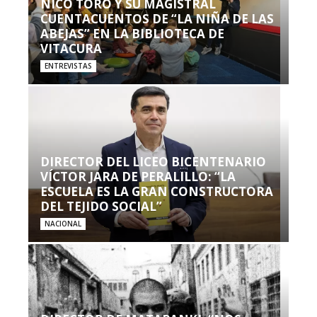
NICO TORO Y SU MAGISTRAL
CUENTACUENTOS DE “LA NIÑA DE LAS
ABEJAS” EN LA BIBLIOTECA DE
VITACURA
ENTREVISTAS
DIRECTOR DEL LICEO BICENTENARIO
VÍCTOR JARA DE PERALILLO: “LA
ESCUELA ES LA GRAN CONSTRUCTORA
DEL TEJIDO SOCIAL”
NACIONAL