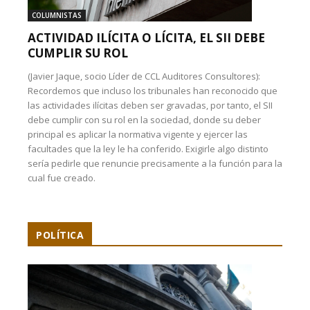
COLUMNISTAS
ACTIVIDAD ILÍCITA O LÍCITA, EL SII DEBE
CUMPLIR SU ROL
(Javier Jaque, socio Líder de CCL Auditores Consultores):
Recordemos que incluso los tribunales han reconocido que
las actividades ilícitas deben ser gravadas, por tanto, el SII
debe cumplir con su rol en la sociedad, donde su deber
principal es aplicar la normativa vigente y ejercer las
facultades que la ley le ha conferido. Exigirle algo distinto
sería pedirle que renuncie precisamente a la función para la
cual fue creado.
POLÍTICA