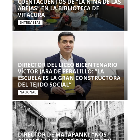
CUENTACUENTOS DE “LA NIÑA DE LAS
ABEJAS” EN LA BIBLIOTECA DE
VITACURA
ENTREVISTAS
DIRECTOR DEL LICEO BICENTENARIO
VÍCTOR JARA DE PERALILLO: “LA
ESCUELA ES LA GRAN CONSTRUCTORA
DEL TEJIDO SOCIAL”
NACIONAL
DIRECTOR DE MATAPANKI: “NOS