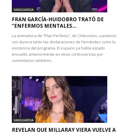
VANGUARDIA
FRAN GARCÍA-HUIDOBRO TRATÓ DE
“ENFERMOS MENTALES...
La animadora de “Plan Perfecto”, de Chilevisión, cuestionó
con dureza tanto las declaraciones de Fernández como la
existencia del programa. El espacio ya había estado
envuelto anteriormente en otras controversias por
comentarios similares.
VANGUARDIA
REVELAN QUE MILLARAY VIERA VUELVE A