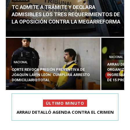
TC ADMITE A TRÁMITE Y DECLARA
ADMISIBLES LOS TRES REQUERIMIENTOS DE
LA OPOSICIÓN CONTRA LA MEGARREFORMA
NACIONAL
NACIONAL
ARRAU DETA
CORTE REVOCA PRISIÓN PREVENTIVA DE
ORGANIZADO
JOAQUÍN LAVÍN LEÓN: CUMPLIRÁ ARRESTO
INGRESARÁ 
DOMICILIARIO TOTAL
DE 15 PROY
ÚLTIMO MINUTO
ARRAU DETALLÓ AGENDA CONTRA EL CRIMEN
TC ADMITE A TRÁMITE Y DECLARA ADMISIBLES
ORGANIZADO Y EL ...
LOS TRES REQU...