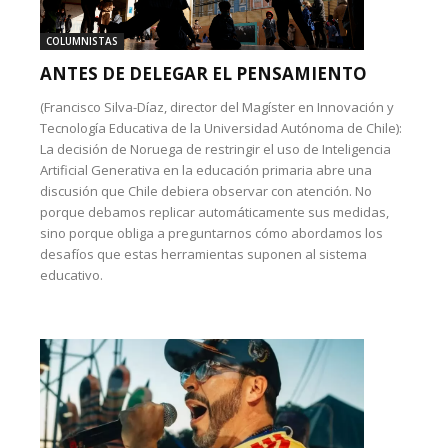
COLUMNISTAS
ANTES DE DELEGAR EL PENSAMIENTO
(Francisco Silva-Díaz, director del Magíster en Innovación y
Tecnología Educativa de la Universidad Autónoma de Chile):
La decisión de Noruega de restringir el uso de Inteligencia
Artificial Generativa en la educación primaria abre una
discusión que Chile debiera observar con atención. No
porque debamos replicar automáticamente sus medidas,
sino porque obliga a preguntarnos cómo abordamos los
desafíos que estas herramientas suponen al sistema
educativo.