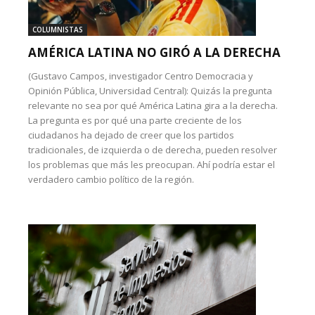
COLUMNISTAS
AMÉRICA LATINA NO GIRÓ A LA DERECHA
(Gustavo Campos, investigador Centro Democracia y
Opinión Pública, Universidad Central): Quizás la pregunta
relevante no sea por qué América Latina gira a la derecha.
La pregunta es por qué una parte creciente de los
ciudadanos ha dejado de creer que los partidos
tradicionales, de izquierda o de derecha, pueden resolver
los problemas que más les preocupan. Ahí podría estar el
verdadero cambio político de la región.