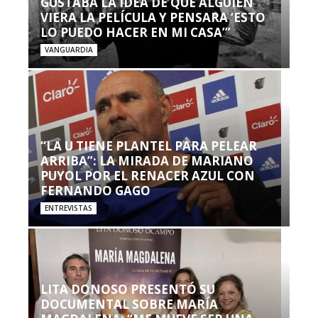
GUSTABA LA IDEA DE QUE ALGUIEN
VIERA LA PELÍCULA Y PENSARA ‘ESTO
LO PUEDO HACER EN MI CASA’”
VANGUARDIA
“LA U TIENE PLANTEL PARA PELEAR
ARRIBA”: LA MIRADA DE MARIANO
PUYOL POR EL RENACER AZUL CON
FERNANDO GAGO
ENTREVISTAS
LITA DONOSO PRESENTÓ SU
DOCUMENTAL SOBRE MARÍA