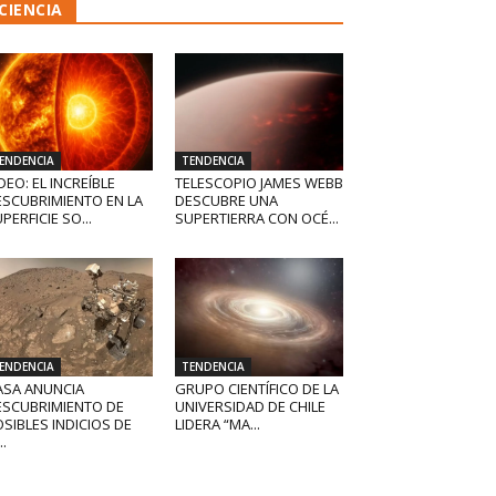
CIENCIA
ENDENCIA
TENDENCIA
DEO: EL INCREÍBLE
TELESCOPIO JAMES WEBB
ESCUBRIMIENTO EN LA
DESCUBRE UNA
PERFICIE SO...
SUPERTIERRA CON OCÉ...
ENDENCIA
TENDENCIA
ASA ANUNCIA
GRUPO CIENTÍFICO DE LA
ESCUBRIMIENTO DE
UNIVERSIDAD DE CHILE
SIBLES INDICIOS DE
LIDERA “MA...
..