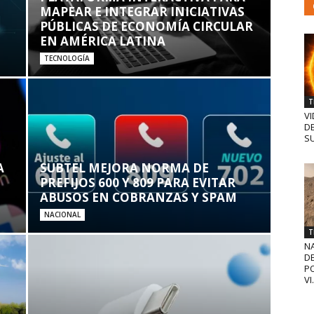
MAPEAR E INTEGRAR INICIATIVAS
PÚBLICAS DE ECONOMÍA CIRCULAR
EN AMÉRICA LATINA
TECNOLOGÍA
T
VI
D
SU
A
SUBTEL MEJORA NORMA DE
PREFIJOS 600 Y 809 PARA EVITAR
ABUSOS EN COBRANZAS Y SPAM
NACIONAL
T
N
D
PO
VI.