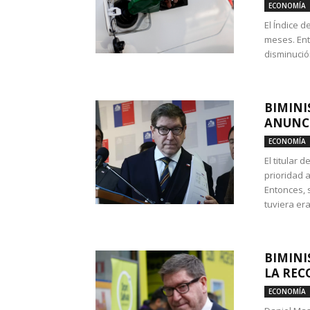
ECONOMÍA
El Índice 
meses. Ent
disminución
BIMINI
ANUNCI
ECONOMÍA
El titular 
prioridad 
Entonces, 
tuviera era
BIMINI
LA REC
ECONOMÍA