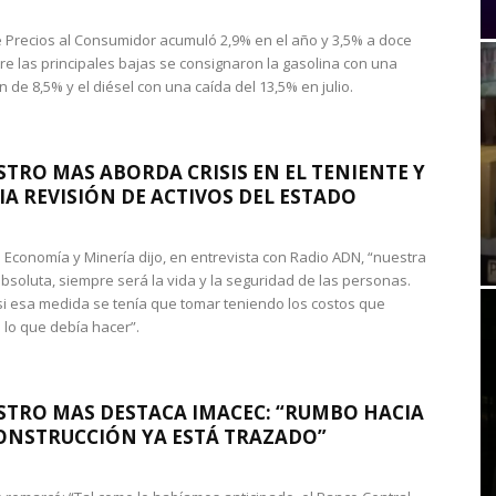
de Precios al Consumidor acumuló 2,9% en el año y 3,5% a doce
re las principales bajas se consignaron la gasolina con una
 de 8,5% y el diésel con una caída del 13,5% en julio.
STRO MAS ABORDA CRISIS EN EL TENIENTE Y
A REVISIÓN DE ACTIVOS DEL ESTADO
de Economía y Minería dijo, en entrevista con Radio ADN, “nuestra
absoluta, siempre será la vida y la seguridad de las personas.
si esa medida se tenía que tomar teniendo los costos que
 lo que debía hacer”.
STRO MAS DESTACA IMACEC: “RUMBO HACIA
ONSTRUCCIÓN YA ESTÁ TRAZADO”