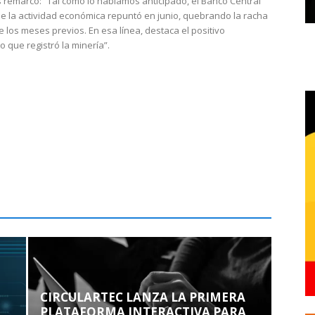
 remarcó: “Tal como lo habíamos anticipado, el Banco Central
e la actividad económica repuntó en junio, quebrando la racha
e los meses previos. En esa línea, destaca el positivo
que registró la minería”.
CIRCULARTEC LANZA LA PRIMERA
PLATAFORMA INTERACTIVA PARA