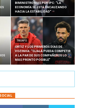
BIMINISTRO MAS POR IPC: “LA
NES
ECONOMÍA SE ESTÁ ENCAUZANDO
HACIA LA ESTABILIDAD”
TRIUNFO
ORTIZ Y LOS PRIMEROS DÍAS DE
VOZINHA: “OJALÁ PUEDA COMPETIR
IOS
A LA PAR DE SUS COMPAÑEROS LO
MÁS PRONTO POSIBLE”
SOCIAL