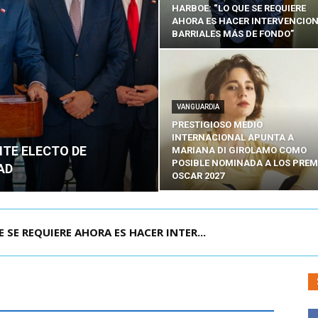
HARBOE: “LO QUE SE REQUIERE
AHORA ES HACER INTERVENCIO
BARRIALES MÁS DE FONDO”
VANGUARDIA
PRESTIGIOSO MEDIO
INTERNACIONAL APUNTA A
NTE ELECTO DE
MARIANA DI GIROLAMO COMO
POSIBLE NOMINADA A LOS PREM
AD
OSCAR 2027
POR IPC: “LA ECONOMÍA SE ESTÁ ENC...