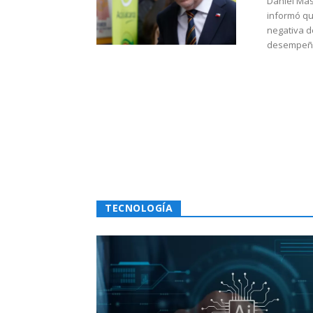
Daniel Mas
informó qu
negativa d
desempeño 
TECNOLOGÍA