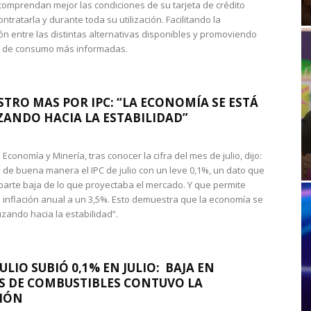
omprendan mejor las condiciones de su tarjeta de crédito
ntratarla y durante toda su utilización. Facilitando la
n entre las distintas alternativas disponibles y promoviendo
s de consumo más informadas.
STRO MAS POR IPC: “LA ECONOMÍA SE ESTÁ
ANDO HACIA LA ESTABILIDAD”
de Economía y Minería, tras conocer la cifra del mes de julio, dijo:
 de buena manera el IPC de julio con un leve 0,1%, un dato que
 parte baja de lo que proyectaba el mercado. Y que permite
 inflación anual a un 3,5%. Esto demuestra que la economía se
zando hacia la estabilidad”.
JULIO SUBIÓ 0,1% EN JULIO: BAJA EN
S DE COMBUSTIBLES CONTUVO LA
IÓN