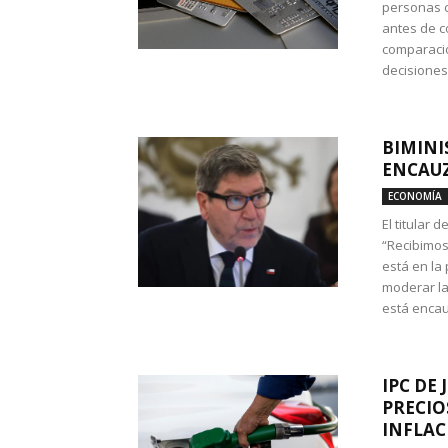
personas c
antes de co
comparació
decisione
BIMINI
ENCAUZ
ECONOMÍA
El titular 
“Recibimos
está en la
moderar la
está encau
IPC DE 
PRECIO
INFLAC