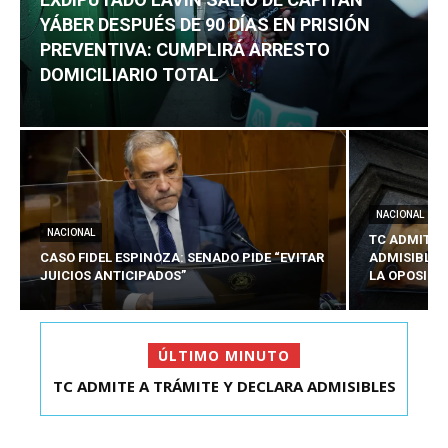
YÁBER DESPUÉS DE 90 DÍAS EN PRISIÓN
PREVENTIVA: CUMPLIRÁ ARRESTO
DOMICILIARIO TOTAL
NACIONAL
NACIONAL
TC ADMITE 
CASO FIDEL ESPINOZA: SENADO PIDE “EVITAR
ADMISIBLES
JUICIOS ANTICIPADOS”
LA OPOSICI
ÚLTIMO MINUTO
TC ADMITE A TRÁMITE Y DECLARA ADMISIBLES
EXDIPUTADO LAVÍN SALIÓ DE CAPITÁN YÁBER
LOS TRES REQU...
DESPUÉS DE 90 ...