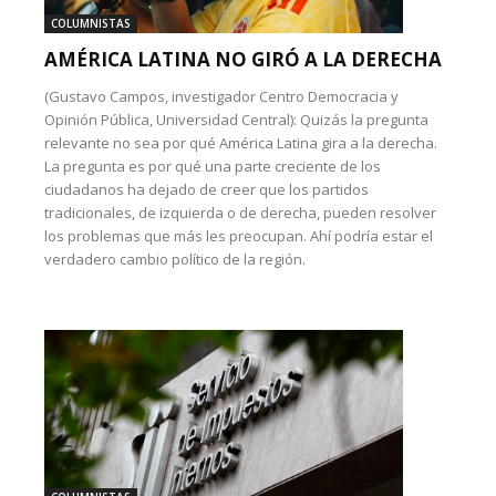
COLUMNISTAS
AMÉRICA LATINA NO GIRÓ A LA DERECHA
(Gustavo Campos, investigador Centro Democracia y
Opinión Pública, Universidad Central): Quizás la pregunta
relevante no sea por qué América Latina gira a la derecha.
La pregunta es por qué una parte creciente de los
ciudadanos ha dejado de creer que los partidos
tradicionales, de izquierda o de derecha, pueden resolver
los problemas que más les preocupan. Ahí podría estar el
verdadero cambio político de la región.