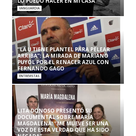
LO PUEDO HACER EN MI CASA’”
VANGUARDIA
“LA U TIENE PLANTEL PARA PELEAR
ARRIBA”: LA MIRADA DE MARIANO
PUYOL POR EL RENACER AZUL CON
FERNANDO GAGO
ENTREVISTAS
LITA DONOSO PRESENTÓ SU
DOCUMENTAL SOBRE MARÍA
MAGDALENA: “ME MUEVE SER UNA
VOZ DE ESTA VERDAD QUE HA SIDO